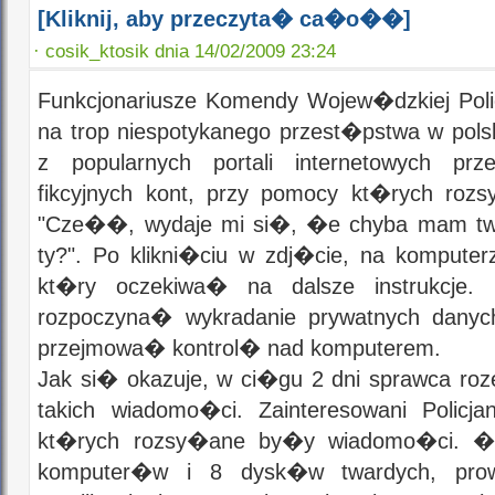
[Kliknij, aby przeczyta� ca�o��]
·
cosik_ktosik dnia 14/02/2009 23:24
Funkcjonariusze Komendy Wojew�dzkiej Poli
na trop niespotykanego przest�pstwa w pols
z popularnych portali internetowych 
fikcyjnych kont, przy pomocy kt�rych ro
"Cze��, wydaje mi si�, �e chyba mam twoj
ty?". Po klikni�ciu w zdj�cie, na komputer
kt�ry oczekiwa� na dalsze instrukcje.
rozpoczyna� wykradanie prywatnych dany
przejmowa� kontrol� nad komputerem.
Jak si� okazuje, w ci�gu 2 dni sprawca ro
takich wiadomo�ci. Zainteresowani Policjan
kt�rych rozsy�ane by�y wiadomo�ci. ��
komputer�w i 8 dysk�w twardych, pro