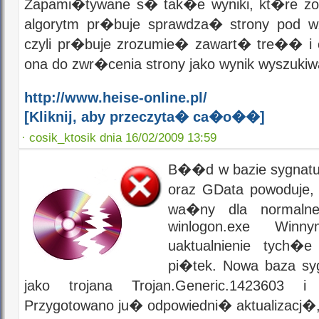
Zapami�tywane s� tak�e wyniki, kt�re z
algorytm pr�buje sprawdza� strony pod 
czyli pr�buje zrozumie� zawart� tre�� i 
ona do zwr�cenia strony jako wynik wyszukiw
http://www.heise-online.pl/
[Kliknij, aby przeczyta� ca�o��]
·
cosik_ktosik dnia 16/02/2009 13:59
B��d w bazie sygnatu
oraz GData powoduje,
wa�ny dla normalnej
winlogon.exe Winn
uaktualnienie tych
pi�tek. Nowa baza syg
jako trojana Trojan.Generic.14236
Przygotowano ju� odpowiedni� aktualizacj