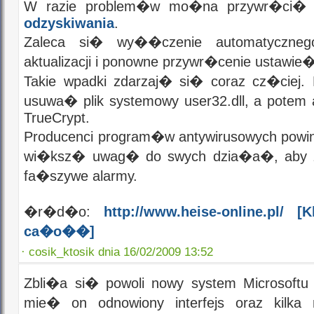
W razie problem�w mo�na przywr�ci� 
odzyskiwania
.
Zaleca si� wy��czenie automatycznego
aktualizacji i ponowne przywr�cenie ustawie
Takie wpadki zdarzaj� si� coraz cz�ciej.
usuwa� plik systemowy user32.dll, a potem 
TrueCrypt.
Producenci program�w antywirusowych po
wi�ksz� uwag� do swych dzia�a�, aby z
fa�szywe alarmy.
�r�d�o:
http://www.heise-online.pl/
[Kl
ca�o��]
·
cosik_ktosik dnia 16/02/2009 13:52
Zbli�a si� powoli nowy system Microsoftu
mie� on odnowiony interfejs oraz kilka 