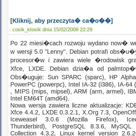
[Kliknij, aby przeczyta� ca�o��]
·
cosik_ktosik dnia 15/02/2009 22:29
Po 22 miesi�cach rozwoju wydano now� w
w wersji 5.0 "Lenny". Debian potrafi obs�u
procesor�w i zawiera wiele �rodowisk g
Xfce, LXDE. Debian dzia�a od palmtop�
Obs�uguje: Sun SPARC (sparc), HP Alpha 
PowerPC (powerpc), Intel IA-32 (i386), IA-64
, MIPS (mips, mipsel), ARM (arm, armel), IB
Intel EM64T (amd64).
Nowa wersja zawiera liczne aktualizacje: K
Xfce 4.4.2, LXDE 0.3.2.1, X.Org 7.3, OpenOff
Iceweasel 3.0.6 (Mozilla Firefox), Ice
Thunderbird), PostgreSQL 8.3.6, MySQL
Collection 4.3.2, Linux kernel version 2.6