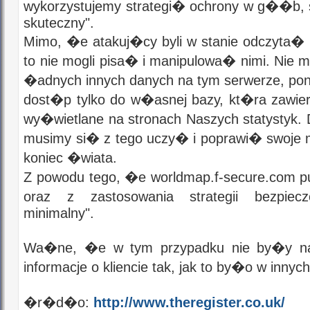
wykorzystujemy strategi� ochrony w g��b,
skuteczny".
Mimo, �e atakuj�cy byli w stanie odczyta� 
to nie mogli pisa� i manipulowa� nimi. Nie
�adnych innych danych na tym serwerze, p
dost�p tylko do w�asnej bazy, kt�ra zawier
wy�wietlane na stronach Naszych statystyk.
musimy si� z tego uczy� i poprawi� swoje m
koniec �wiata.
Z powodu tego, �e worldmap.f-secure.com pub
oraz z zastosowania strategii bezpi
minimalny".
Wa�ne, �e w tym przypadku nie by�y n
informacje o kliencie tak, jak to by�o w innyc
�r�d�o:
http://www.theregister.co.uk/