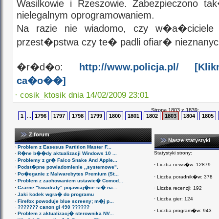
Wasilkowie i Rzeszowie. Zabezpieczono ta
nielegalnym oprogramowaniem.
Na razie nie wiadomo, czy w�a�ciciele 
przest�pstwa czy te� padli ofiar� nieznany
�r�d�o:
http://www.policja.pl/
[Klikn
ca�o��]
·
cosik_ktosik dnia 14/02/2009 23:01
Strona 1803 z 1839:
1
...
1796
1797
1798
1799
1800
1801
1802
1803
1804
1805
Z forum
Nasze statystyki
·
Problem z Easesus Partition Master F...
Statystyki strony:
·
R�ne b��dy aktualizacji Windows 10 ...
·
Problemy z gr� Falco Snake And Apple...
·
Liczba news�w: 12879
·
Podst�pne powiadomienie ,,systemowe".
·
Po�eganie z Malwarebytes Premium (St...
·
Liczba poradnik�w: 378
·
Problem z zachowaniem ustawie� Comod...
·
Czarne "kwadraty" pojawiaj�ce si� na...
·
Liczba recenzji: 192
·
Jaki kodek wgra� do programu
·
Liczba gier: 124
·
Firefox powoduje blue screeny; m�j p...
·
??????? canon gi 490 ??????
·
Liczba program�w: 943
·
Problem z aktualizacj� sterownika NV...