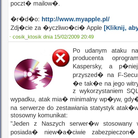
poczt� mailow�.
�r�d�o:
http://www.myapple.pl/
Zdj�cie za �yczliwo�ci� Apple
[Kliknij, 
·
cosik_ktosik dnia 15/02/2009 20:49
Po udanym ataku n
producenta oprogram
Kaspersky, a p�niej
przyszed� na F-Secu
�e tak�e na jego wit
z wykorzystaniem SQL
wypadku, atak mia� minimalny wp�yw, gdy
na serwerze do zestawiania statystyk atak
stosowny komunikat:
"Jeden z Naszych serwer�w stosowany w
posiada� niew�a�ciwie zabezpieczon�