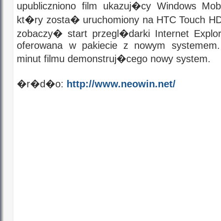
upubliczniono film ukazuj�cy Windows Mobil
kt�ry zosta� uruchomiony na HTC Touch HD
zobaczy� start przegl�darki Internet Explo
oferowana w pakiecie z nowym systemem.
minut filmu demonstruj�cego nowy system.
�r�d�o:
http://www.neowin.net/