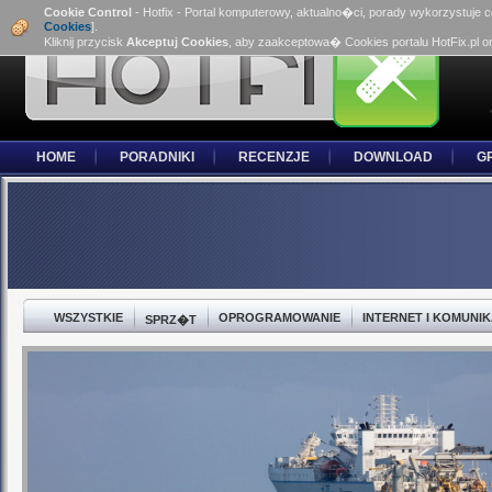
Cookie Control
- Hotfix - Portal komputerowy, aktualno�ci, porady wykorzystuje 
Cookies
].
Kliknij przycisk
Akceptuj Cookies
, aby zaakceptowa� Cookies portalu HotFix.pl o
HOME
PORADNIKI
RECENZJE
DOWNLOAD
G
WSZYSTKIE
OPROGRAMOWANIE
INTERNET I KOMUNI
SPRZ�T