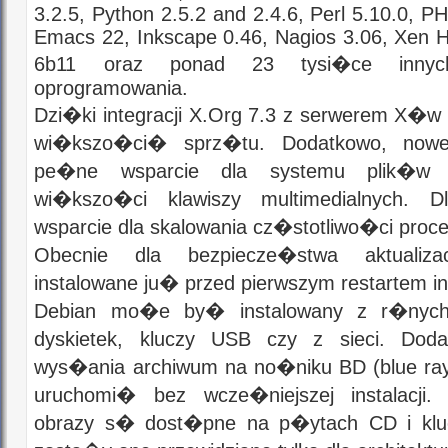
3.2.5, Python 2.5.2 and 2.4.6, Perl 5.10.0, PH
Emacs 22, Inkscape 0.46, Nagios 3.06, Xen 
6b11 oraz ponad 23 tysi�ce innyc
oprogramowania.
Dzi�ki integracji X.Org 7.3 z serwerem X�w
wi�kszo�ci� sprz�tu. Dodatkowo, nowe
pe�ne wsparcie dla systemu plik�
wi�kszo�ci klawiszy multimedialnych. 
wsparcie dla skalowania cz�stotliwo�ci proce
Obecnie dla bezpiecze�stwa aktualiz
instalowane ju� przed pierwszym restartem in
Debian mo�e by� instalowany z r�nyc
dyskietek, kluczy USB czy z sieci. D
wys�ania archiwum na no�niku BD (blue r
uruchomi� bez wcze�niejszej instalacji. 
obrazy s� dost�pne na p�ytach CD i kl