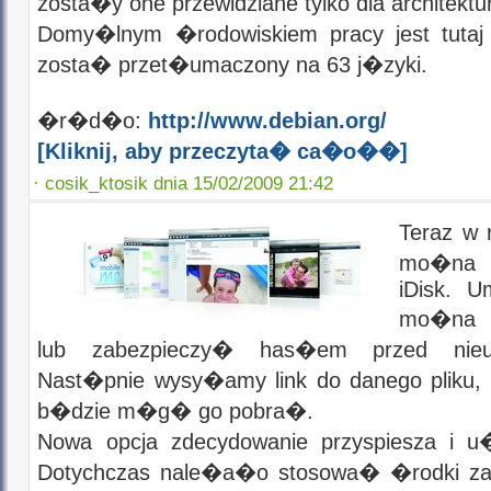
zosta�y one przewidziane tylko dla architekt
Domy�lnym �rodowiskiem pracy jest tut
zosta� przet�umaczony na 63 j�zyki.
�r�d�o:
http://www.debian.org/
[Kliknij, aby przeczyta� ca�o��]
·
cosik_ktosik dnia 15/02/2009 21:42
Teraz w
mo�na w
iDisk. U
mo�na 
lub zabezpieczy� has�em przed nieup
Nast�pnie wysy�amy link do danego pliku,
b�dzie m�g� go pobra�.
Nowa opcja zdecydowanie przyspiesza i u
Dotychczas nale�a�o stosowa� �rodki zar