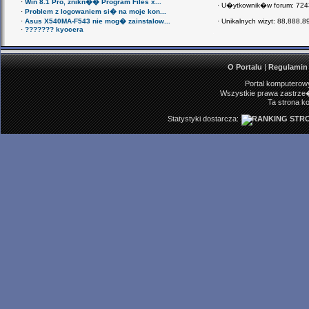
·
Win 8.1 Pro, znikn�� Program Files x...
·
U�ytkownik�w forum: 72
·
Problem z logowaniem si� na moje kon...
·
Asus X540MA-F543 nie mog� zainstalow...
·
Unikalnych wizyt:
88,888,8
·
??????? kyocera
O Portalu
|
Regulamin
Portal komputerowy
Wszystkie prawa zastrze�
Ta strona ko
Statystyki dostarcza: