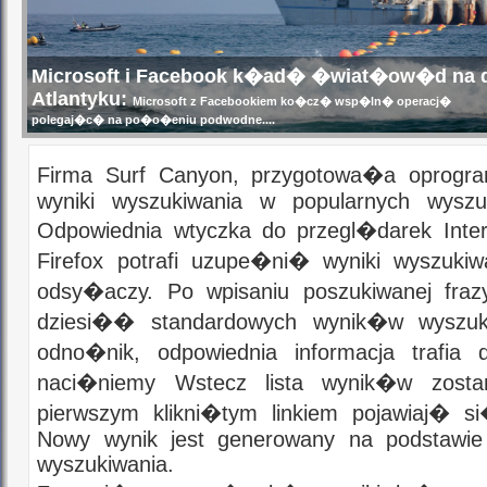
Microsoft i Facebook k�ad� �wiat�ow�d na 
Atlantyku:
Microsoft z Facebookiem ko�cz� wsp�ln� operacj�
polegaj�c� na po�o�eniu podwodne....
Firma Surf Canyon, przygotowa�a oprogra
wyniki wyszukiwania w popularnych wyszuk
Odpowiednia wtyczka do przegl�darek Intern
Firefox potrafi uzupe�ni� wyniki wyszukiw
odsy�aczy. Po wpisaniu poszukiwanej fr
dziesi�� standardowych wynik�w wyszuki
odno�nik, odpowiednia informacja trafia
naci�niemy Wstecz lista wynik�w zostan
pierwszym klikni�tym linkiem pojawiaj� s
Nowy wynik jest generowany na podstawie
wyszukiwania.