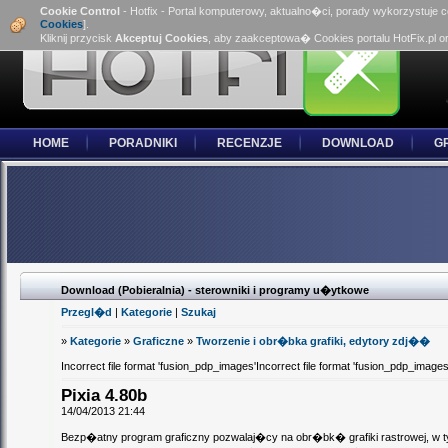
Cookie Control
- Hotfix - Portal komputerowy, aktualno�ci, porady wykorzystuje 
Cookies
].
Kliknij przycisk
Akceptuj Cookies
, aby zaakceptowa� Cookies portalu HotFix.pl o
HOME
PORADNIKI
RECENZJE
DOWNLOAD
G
Download (Pobieralnia) - sterowniki i programy u�ytkowe
Przegl�d
|
Kategorie
|
Szukaj
»
Kategorie
»
Graficzne
»
Tworzenie i obr�bka grafiki, edytory zdj��
Incorrect file format 'fusion_pdp_images'Incorrect file format 'fusion_pdp_images
Pixia 4.80b
14/04/2013 21:44
Bezp�atny program graficzny pozwalaj�cy na obr�bk� grafiki rastrowej, w ty