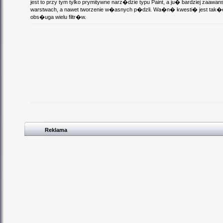
jest to przy tym tylko prymitywne narz�dzie typu Paint, a ju� bardziej zaaw
warstwach, a nawet tworzenie w�asnych p�dzli. Wa�n� kwesti� jest tak�
obs�uga wielu filtr�w.
Reklama