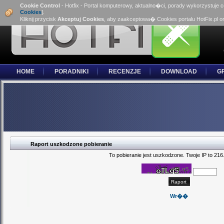
Cookie Control
- Hotfix - Portal komputerowy, aktualno�ci, porady wykorzystuje 
Cookies
].
Kliknij przycisk
Akceptuj Cookies
, aby zaakceptowa� Cookies portalu HotFix.pl o
HOME
PORADNIKI
RECENZJE
DOWNLOAD
G
Raport uszkodzone pobieranie
To pobieranie jest uszkodzone. Twoje IP to 216
Wr��