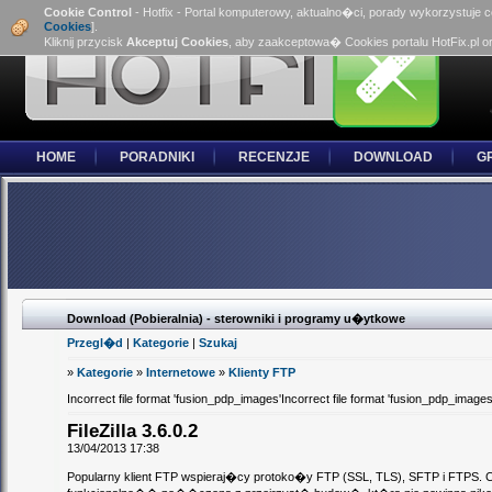
Cookie Control
- Hotfix - Portal komputerowy, aktualno�ci, porady wykorzystuje 
Cookies
].
Kliknij przycisk
Akceptuj Cookies
, aby zaakceptowa� Cookies portalu HotFix.pl o
HOME
PORADNIKI
RECENZJE
DOWNLOAD
G
Download (Pobieralnia) - sterowniki i programy u�ytkowe
Przegl�d
|
Kategorie
|
Szukaj
»
Kategorie
»
Internetowe
»
Klienty FTP
Incorrect file format 'fusion_pdp_images'Incorrect file format 'fusion_pdp_images
FileZilla 3.6.0.2
13/04/2013 17:38
Popularny klient FTP wspieraj�cy protoko�y FTP (SSL, TLS), SFTP i FTPS.