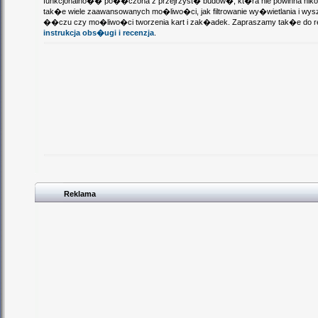
funkcjonalno�� po��czona z przejrzyst� budow�, kt�ra nie powinna niko
tak�e wiele zaawansowanych mo�liwo�ci, jak filtrowanie wy�wietlania i wys
��czu czy mo�liwo�ci tworzenia kart i zak�adek. Zapraszamy tak�e do re
instrukcja obs�ugi i recenzja
.
Reklama