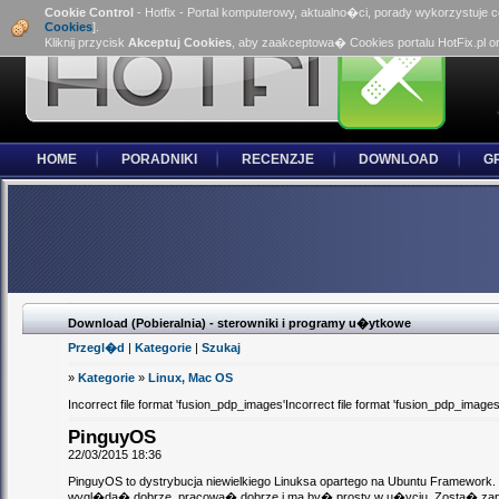
Cookie Control
- Hotfix - Portal komputerowy, aktualno�ci, porady wykorzystuje 
Cookies
].
Kliknij przycisk
Akceptuj Cookies
, aby zaakceptowa� Cookies portalu HotFix.pl o
HOME
PORADNIKI
RECENZJE
DOWNLOAD
G
Download (Pobieralnia) - sterowniki i programy u�ytkowe
Przegl�d
|
Kategorie
|
Szukaj
»
Kategorie
»
Linux, Mac OS
Incorrect file format 'fusion_pdp_images'Incorrect file format 'fusion_pdp_images
PinguyOS
22/03/2015 18:36
PinguyOS to dystrybucja niewielkiego Linuksa opartego na Ubuntu Framework. 
wygl�da� dobrze, pracowa� dobrze i ma by� prosty w u�yciu. Zosta� zapr