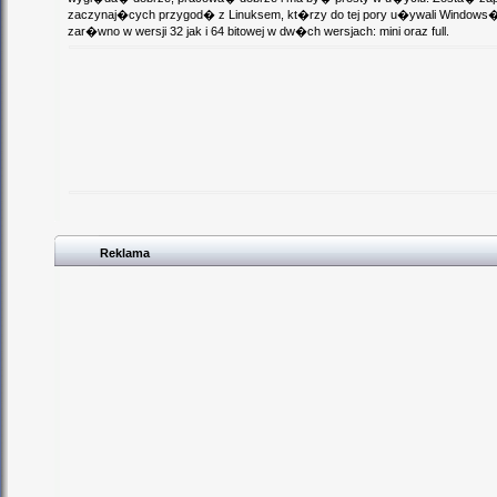
zaczynaj�cych przygod� z Linuksem, kt�rzy do tej pory u�ywali Windows�
zar�wno w wersji 32 jak i 64 bitowej w dw�ch wersjach: mini oraz full.
Reklama