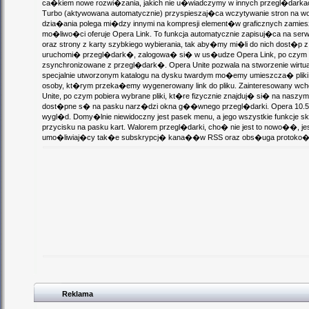
ca�kiem nowe rozwi�zania, jakich nie u�wiadczymy w innych przegl�darkac
Turbo (aktywowana automatycznie) przyspieszaj�ca wczytywanie stron na 
dzia�ania polega mi�dzy innymi na kompresji element�w graficznych zamie
mo�liwo�ci oferuje Opera Link. To funkcja automatycznie zapisuj�ca na serw
oraz strony z karty szybkiego wybierania, tak aby�my mi�li do nich dost�p 
uruchomi� przegl�dark�, zalogowa� si� w us�udze Opera Link, po czym 
zsynchronizowane z przegl�dark�. Opera Unite pozwala na stworzenie wirtu
specjalnie utworzonym katalogu na dysku twardym mo�emy umieszcza� pli
osoby, kt�rym przeka�emy wygenerowany link do pliku. Zainteresowany wc
Unite, po czym pobiera wybrane pliki, kt�re fizycznie znajduj� si� na naszy
dost�pne s� na pasku narz�dzi okna g��wnego przegl�darki. Opera 10.
wygl�d. Domy�lnie niewidoczny jest pasek menu, a jego wszystkie funkcje
przycisku na pasku kart. Walorem przegl�darki, cho� nie jest to nowo��, je
umo�liwiaj�cy tak�e subskrypcj� kana��w RSS oraz obs�uga protoko�u 
Reklama