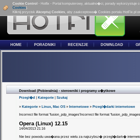
Cookie Control
- Hotfix - Portal komputerowy, aktualno�ci, porady wykorzystuje 
Cookies
].
Kliknij przycisk
Akceptuj Cookies
, aby zaakceptowa� Cookies portalu HotFix.pl o
HOME
PORADNIKI
RECENZJE
DOWNLOAD
G
Download (Pobieralnia) - sterowniki i programy u�ytkowe
Przegl�d
|
Kategorie
|
Szukaj
»
Kategorie
»
Linux, Mac OS
»
Internetowe
»
Przegl�darki internetowe
Incorrect file format 'fusion_pdp_images'Incorrect file format 'fusion_pdp_images
Opera (Linux) 12.15
14/04/2013 21:16
Nie bez powodu uwa�ana przez wielu za najszybsz� przegl�dark� internetow