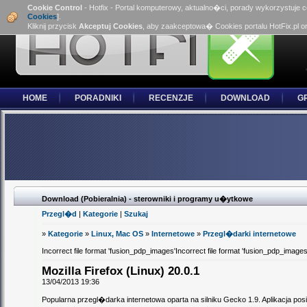
Cookie Control
- Hotfix - Portal komputerowy, aktualno�ci, porady wykorzystuje 
Cookies
].
Kliknij przycisk
Akceptuj Cookies
, aby zaakceptowa� Cookies portalu HotFix.pl o
HOME
PORADNIKI
RECENZJE
DOWNLOAD
G
Download (Pobieralnia) - sterowniki i programy u�ytkowe
Przegl�d
|
Kategorie
|
Szukaj
»
Kategorie
»
Linux, Mac OS
»
Internetowe
»
Przegl�darki internetowe
Incorrect file format 'fusion_pdp_images'Incorrect file format 'fusion_pdp_images
Mozilla Firefox (Linux) 20.0.1
13/04/2013 19:36
Popularna przegl�darka internetowa oparta na silniku Gecko 1.9. Aplikacja po