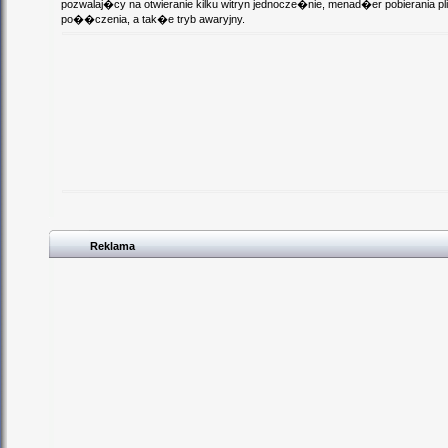
pozwalaj�cy na otwieranie kilku witryn jednocze�nie, menad�er pobierania 
po��czenia, a tak�e tryb awaryjny.
Reklama