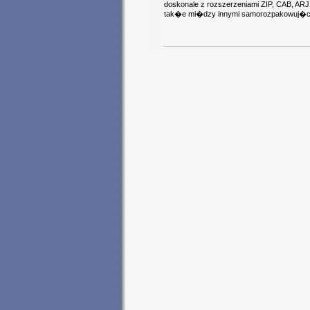
doskonale z rozszerzeniami ZIP, CAB, ARJ, 
tak�e mi�dzy innymi samorozpakowuj�ce