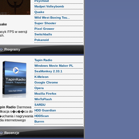
Psychout
Madpet Volleybomb
Quake
Wild West Boxing Tou...
Super Shooter
uake
Pixel Grower
asyk FPS w wersji
Switchballs
ash.
Pokanoid
Programy
Tapin Radio
Windows Movie Maker PL
SeaMonkey 2.33.1
K-Meleon
Google Chrome
Opera
Mozilla Firefox
WinToFlash
SARDU
pin Radio
Darmowa
HDD Guardian
likacja s�u��ca do
HDDScan
uchania i nagrywania
dia internetowego
Burrrn
Recenzje