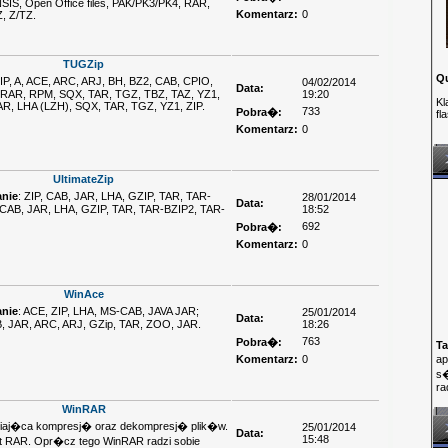
S, Open Office files, PAK/PK3/PK4, RAR,
Komentarz:
0
, Z/TZ.
TUGZip
Q
ZIP, A, ACE, ARC, ARJ, BH, BZ2, CAB, CPIO,
04/02/2014
Data:
, RAR, RPM, SQX, TAR, TGZ, TBZ, TAZ, YZ1,
19:20
Kl
JAR, LHA (LZH), SQX, TAR, TGZ, YZ1, ZIP.
733
Pobra�:
fl
Komentarz:
0
UltimateZip
nie
: ZIP, CAB, JAR, LHA, GZIP, TAR, TAR-
28/01/2014
Data:
, CAB, JAR, LHA, GZIP, TAR, TAR-BZIP2, TAR-
18:52
692
Pobra�:
Komentarz:
0
WinAce
nie
: ACE, ZIP, LHA, MS-CAB, JAVA JAR;
25/01/2014
Data:
B, JAR, ARC, ARJ, GZip, TAR, ZOO, JAR.
18:26
763
Pobra�:
Ta
Komentarz:
0
ap
s�
ra
WinRAR
iwiaj�ca kompresj� oraz dekompresj� plik�w.
25/01/2014
Data:
15:48
t RAR. Opr�cz tego WinRAR radzi sobie