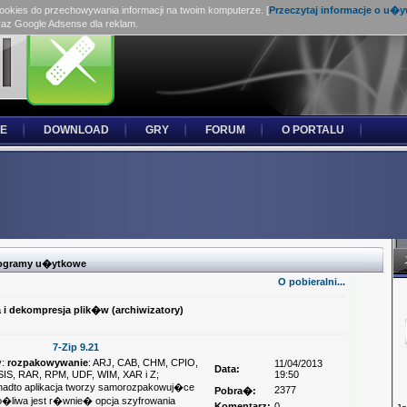
cookies do przechowywania informacji na twoim komputerze. [
Przeczytaj informacje o u�
raz Google Adsense dla reklam.
E
DOWNLOAD
GRY
FORUM
O PORTALU
programy u�ytkowe
O pobieralni...
 i dekompresja plik�w (archiwizatory)
7-Zip 9.21
y:
rozpakowywanie
: ARJ, CAB, CHM, CPIO,
11/04/2013
Data:
IS, RAR, RPM, UDF, WIM, XAR i Z;
19:50
Ponadto aplikacja tworzy samorozpakowuj�ce
2377
Pobra�:
�liwa jest r�wnie� opcja szyfrowania
Komentarz:
0