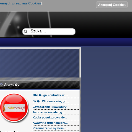
ywanych przez nas Cookies
].
Logowanie
Artyku�y
Obs�uga kontrolek w ...
Sk�d Windows wie, gd...
Czyszczenie klawiatury
Tworzenie instalacyj...
Kopia posektorowa dy...
Awaryjne uruchomieni...
Przenoszenie systemu...