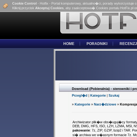
Cookie Control
- Hotfix - Portal komputerowy, aktualno�ci, porady wykorzystuje 
Kliknij przycisk
Akceptuj Cookies
, aby zaakceptowa� Cookies portalu HotFix.pl o
HOME
PORADNIKI
RECENZJ
Download (Pobieralnia) - sterowniki i 
Przegl�d
|
Kategorie
|
Szukaj
»
Kategorie
»
Narz�dziowe
»
Kompresja
Archiwizator plik�w obs�uguj�cy format
DEB, DMG, HFS, ISO, LZH, LZMA, MSI, NS
pakowanie
: 7z, ZIP, GZIP, bzip2 i TAR. 
si� archiwa we w�asnym formacie 7z. Mo