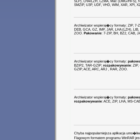
SLP), LHA/LZH, LZMA, Mac (DMG/HFS), NSI
SMZIP, U3P, UDF, VHD, WIM, XAR, XPI, XZ
Archiwizator wspieraj�cy formaty: ZIP, 7-
DEB, GCA, GZ, IMP, JAR, LHA (LZH), LIB
ZOO.
Pakowanie
: 7-ZIP, BH, BZ2, CAB, 
Archiwizator wspieraj�cy formaty:
pakowa
BZIP2, TAR-GZIP;
rozpakowywanie
: ZIP
GZIP, ACE, ARC, ARJ , RAR, ZOO.
Archiwizator wspieraj�cy formaty:
pakowa
rozpakowywanie
: ACE, ZIP, LHA, MS-CA
Chyba najpopularniejsza aplikacja umo�l
Flagowym formatem programu WinRAR jes