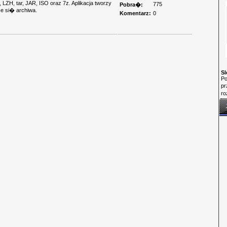
LZH, tar, JAR, ISO oraz 7z. Aplikacja tworzy
775
Pobra�:
 si� archiwa.
Komentarz:
0
Sl
Po
p
ro