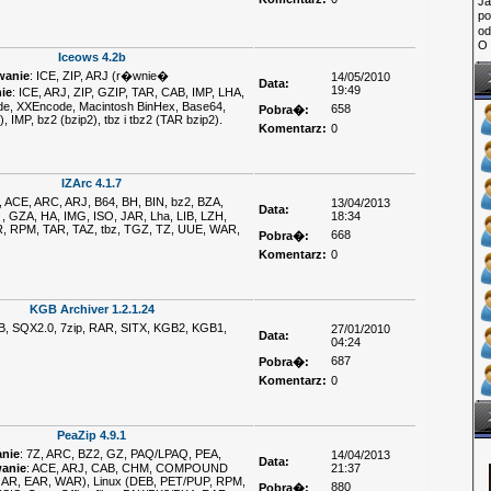
Ja
po
o
O 
Iceows 4.2b
wanie
: ICE, ZIP, ARJ (r�wnie�
14/05/2010
Data:
19:49
ie
: ICE, ARJ, ZIP, GZIP, TAR, CAB, IMP, LHA,
e, XXEncode, Macintosh BinHex, Base64,
658
Pobra�:
IMP, bz2 (bzip2), tbz i tbz2 (TAR bzip2).
Komentarz:
0
IZArc 4.1.7
A, ACE, ARC, ARJ, B64, BH, BIN, bz2, BZA,
13/04/2013
Data:
, GZA, HA, IMG, ISO, JAR, Lha, LIB, LZH,
18:34
, RPM, TAR, TAZ, tbz, TGZ, TZ, UUE, WAR,
668
Pobra�:
Komentarz:
0
KGB Archiver 1.2.1.24
AB, SQX2.0, 7zip, RAR, SITX, KGB2, KGB1,
27/01/2010
Data:
04:24
687
Pobra�:
Komentarz:
0
PeaZip 4.9.1
nie
: 7Z, ARC, BZ2, GZ, PAQ/LPAQ, PEA,
14/04/2013
Data:
anie
: ACE, ARJ, CAB, CHM, COMPOUND
21:37
(JAR, EAR, WAR), Linux (DEB, PET/PUP, RPM,
880
Pobra�: