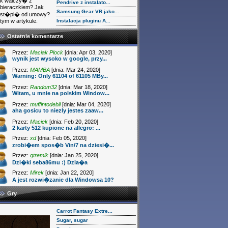
k walczy� z
Pendrive z instalato...
bieraczkiem? Jak
Samsung Gear VR jako...
dst�pi� od umowy?
tym w artykule.
Instalacja pluginu A...
Ostatnie komentarze
Przez:
Maciak Plock
[dnia: Apr 03, 2020]
wynik jest wysoko w google, przy...
Przez:
MAMBA
[dnia: Mar 24, 2020]
Warning: Only 61104 of 61105 MBy...
Przez:
Random32
[dnia: Mar 18, 2020]
Witam, u mnie na polskim Window...
Przez:
muffintodebil
[dnia: Mar 04, 2020]
aha gosicu to niezly jestes zaaw...
Przez:
Maciek
[dnia: Feb 20, 2020]
2 karty 512 kupione na allegro: ...
Przez:
xd
[dnia: Feb 05, 2020]
zrobi�em spos�b Vin/7 na dziesi�...
Przez:
gtremik
[dnia: Jan 25, 2020]
Dzi�ki seba86mu :) Dzia�a
Przez:
Mirek
[dnia: Jan 22, 2020]
A jest rozwi�zanie dla Windowsa 10?
Gry
Carrot Fantasy Extre...
Sugar, sugar