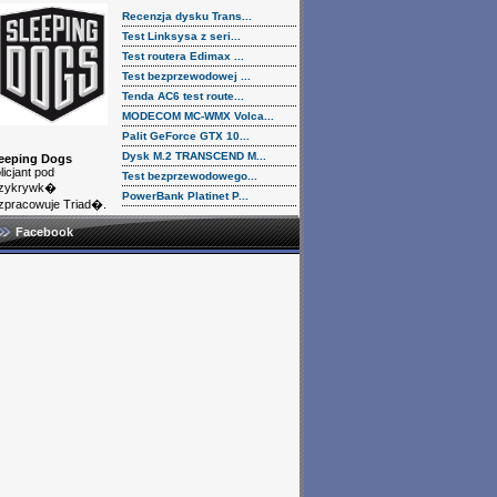
Recenzja dysku Trans...
Test Linksysa z seri...
Test routera Edimax ...
Test bezprzewodowej ...
Tenda AC6 test route...
MODECOM MC-WMX Volca...
Palit GeForce GTX 10...
Dysk M.2 TRANSCEND M...
eeping Dogs
licjant pod
Test bezprzewodowego...
rzykrywk�
PowerBank Platinet P...
zpracowuje Triad�.
Facebook