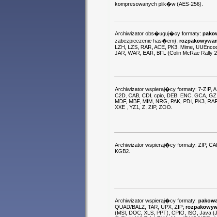
kompresowanych plik�w (AES-256).
Archiwizator obs�uguj�cy formaty:
pako
zabezpieczenie has�em);
rozpakowywan
LZH, LZS, RAR, ACE, PK3, Mime, UUEncod
JAR, WAR, EAR, BFL (Colin McRae Rally 2), 
Archiwizator wspieraj�cy formaty: 7-ZIP, 
C2D, CAB, CDI, cpio, DEB, ENC, GCA, GZ 
MDF, MBF, MIM, NRG, PAK, PDI, PK3, RAR
XXE , YZ1, Z, ZIP, ZOO.
Archiwizator wspieraj�cy formaty: ZIP, C
KGB2.
Archiwizator wspieraj�cy formaty:
pakowa
QUAD/BALZ, TAR, UPX, ZIP;
rozpakowyw
(MSI, DOC, XLS, PPT), CPIO, ISO, Java 