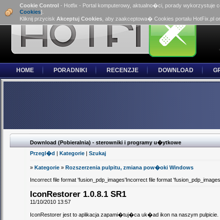
Cookie Control
- Hotfix - Portal komputerowy, aktualno�ci, porady wykorzystuje 
Cookies
].
Kliknij przycisk
Akceptuj Cookies
, aby zaakceptowa� Cookies portalu HotFix.pl o
HOME
PORADNIKI
RECENZJE
DOWNLOAD
G
Download (Pobieralnia) - sterowniki i programy u�ytkowe
Przegl�d
|
Kategorie
|
Szukaj
»
Kategorie
»
Rozszerzenia pulpitu, zmiana pow�oki Windows
Incorrect file format 'fusion_pdp_images'Incorrect file format 'fusion_pdp_images
IconRestorer 1.0.8.1 SR1
11/10/2010 13:57
IconRestorer jest to aplikacja zapami�tuj�ca uk�ad ikon na naszym pulpi