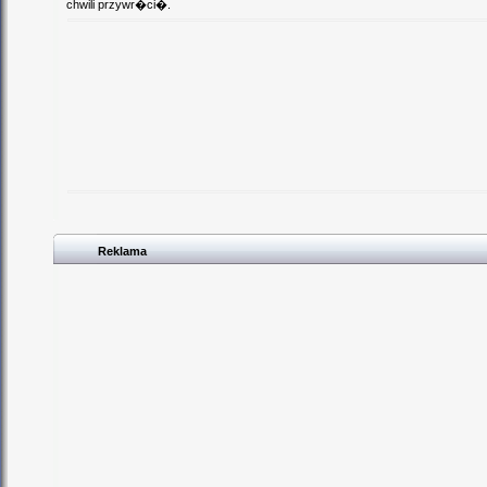
chwili przywr�ci�.
Reklama