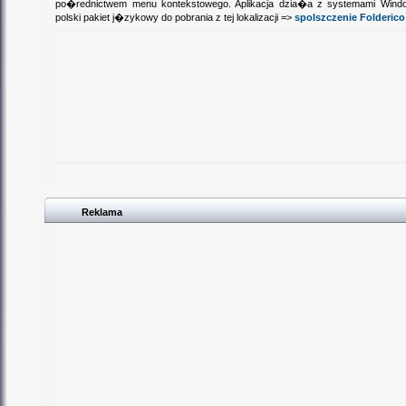
po�rednictwem menu kontekstowego. Aplikacja dzia�a z systemami Window
polski pakiet j�zykowy do pobrania z tej lokalizacji =>
spolszczenie Folderico
Reklama