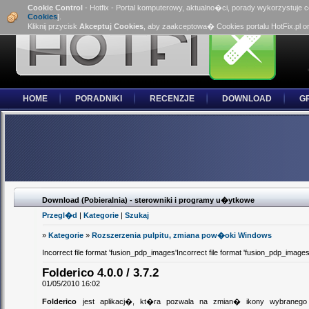
Cookie Control
- Hotfix - Portal komputerowy, aktualno�ci, porady wykorzystuje 
Cookies
].
Kliknij przycisk
Akceptuj Cookies
, aby zaakceptowa� Cookies portalu HotFix.pl o
HOME
PORADNIKI
RECENZJE
DOWNLOAD
G
Download (Pobieralnia) - sterowniki i programy u�ytkowe
Przegl�d
|
Kategorie
|
Szukaj
»
Kategorie
»
Rozszerzenia pulpitu, zmiana pow�oki Windows
Incorrect file format 'fusion_pdp_images'Incorrect file format 'fusion_pdp_images
Folderico 4.0.0 / 3.7.2
01/05/2010 16:02
Folderico
jest aplikacj�, kt�ra pozwala na zmian� ikony wybraneg