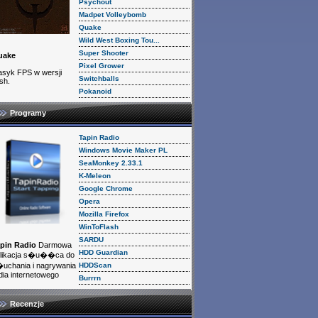
Psychout
Madpet Volleybomb
Quake
Wild West Boxing Tou...
Super Shooter
uake
Pixel Grower
asyk FPS w wersji
Switchballs
ash.
Pokanoid
Programy
Tapin Radio
Windows Movie Maker PL
SeaMonkey 2.33.1
K-Meleon
Google Chrome
Opera
Mozilla Firefox
WinToFlash
SARDU
pin Radio
Darmowa
HDD Guardian
likacja s�u��ca do
HDDScan
uchania i nagrywania
dia internetowego
Burrrn
Recenzje