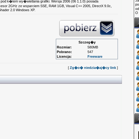
Ja
pod k�tem wy�wietlania grafiki. Wersja 2006 (06 1.1.0) posiada
po
sor 2GHz ze wsparciem SSE, RAM 1GB, Visual C++ 2005, DirectX 9.0c,
o
Shader 2.0 Windows XP.
O 
Szczeg�y
Rozmiar:
580MB
Pobrano:
547
Licencja:
Freeware
[
Zg�o� niedzia�aj�cy link
]