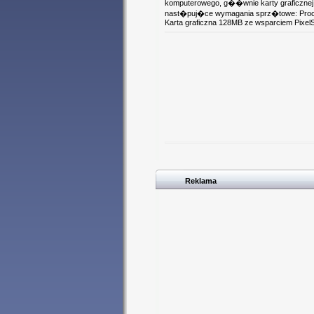
komputerowego, g��wnie karty graficznej 
nast�puj�ce wymagania sprz�towe: Proce
Karta graficzna 128MB ze wsparciem Pixel
Reklama