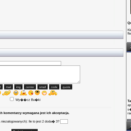
Q
Kl
fl
Wy��cz Bu�ki
Ta
ap
s�
ch komentarzy wymagana jest ich akceptacja.
ra
 niezalogowanych): Ile to jest 2 doda� 3?