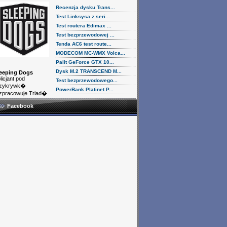
Recenzja dysku Trans...
Test Linksysa z seri...
Test routera Edimax ...
Test bezprzewodowej ...
Tenda AC6 test route...
MODECOM MC-WMX Volca...
Palit GeForce GTX 10...
Dysk M.2 TRANSCEND M...
eeping Dogs
licjant pod
Test bezprzewodowego...
rzykrywk�
PowerBank Platinet P...
zpracowuje Triad�.
Facebook