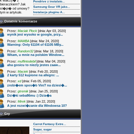
k walczy� z
Pendrive z instalato...
bieraczkiem? Jak
Samsung Gear VR jako...
dst�pi� od umowy?
tym w artykule.
Instalacja pluginu A...
Ostatnie komentarze
Przez:
Maciak Plock
[dnia: Apr 03, 2020]
wynik jest wysoko w google, przy...
Przez:
MAMBA
[dnia: Mar 24, 2020]
Warning: Only 61104 of 61105 MBy...
Przez:
Random32
[dnia: Mar 18, 2020]
Witam, u mnie na polskim Window...
Przez:
muffintodebil
[dnia: Mar 04, 2020]
aha gosicu to niezly jestes zaaw...
Przez:
Maciek
[dnia: Feb 20, 2020]
2 karty 512 kupione na allegro: ...
Przez:
xd
[dnia: Feb 05, 2020]
zrobi�em spos�b Vin/7 na dziesi�...
Przez:
gtremik
[dnia: Jan 25, 2020]
Dzi�ki seba86mu :) Dzia�a
Przez:
Mirek
[dnia: Jan 22, 2020]
A jest rozwi�zanie dla Windowsa 10?
Gry
Carrot Fantasy Extre...
Sugar, sugar