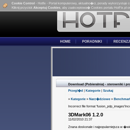
Cookie Control
- Hotfix - Portal komputerowy, aktualno�ci, porady wykorzystuje 
Kliknij przycisk
Akceptuj Cookies
, aby zaakceptowa� Cookies portalu HotFix.pl o
HOME
PORADNIKI
RECENZJ
Download (Pobieralnia) - sterowniki i 
Przegl�d
|
Kategorie
|
Szukaj
»
Kategorie
»
Narz�dziowe
»
Benchmark
Incorrect file format 'fusion_pdp_images'Inc
3DMark06 1.2.0
11/02/2010 21:37
Znana doskonale i najpopularniejsza w �