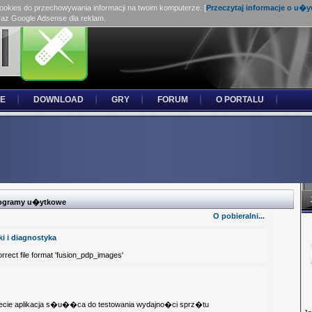
cookies do przechowywania informacji na twoim komputerze. [
Przeczytaj informacje o u�
raz Google Adsense dla reklam.
E
DOWNLOAD
GRY
FORUM
O PORTALU
programy u�ytkowe
O pobieralni...
i i diagnostyka
orrect file format 'fusion_pdp_images'
wiecie aplikacja s�u��ca do testowania wydajno�ci sprz�tu