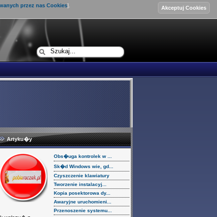
ywanych przez nas Cookies
].
Logowanie
Artyku�y
Obs�uga kontrolek w ...
Sk�d Windows wie, gd...
Czyszczenie klawiatury
Tworzenie instalacyj...
Kopia posektorowa dy...
Awaryjne uruchomieni...
Przenoszenie systemu...