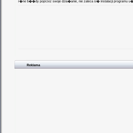
r�ne b��dy poprzez swoje dzia�anie, nie zaleca si� instalacji programu
Reklama