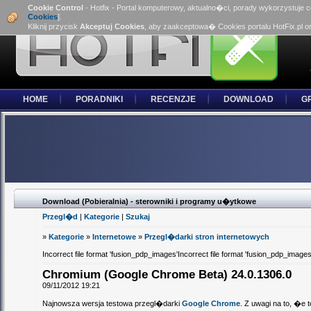
Cookie Control
- Hotfix - Portal komputerowy, aktualno�ci, porady wykorzystuje 
Cookies
].
Kliknij przycisk
Akceptuj Cookies
, aby zaakceptowa� Cookies portalu HotFix.pl o
HOME
PORADNIKI
RECENZJE
DOWNLOAD
G
Download (Pobieralnia) - sterowniki i programy u�ytkowe
Przegl�d
|
Kategorie
|
Szukaj
»
Kategorie
»
Internetowe
»
Przegl�darki stron internetowych
Incorrect file format 'fusion_pdp_images'Incorrect file format 'fusion_pdp_images
Chromium (Google Chrome Beta) 24.0.1306.0
09/11/2012 19:21
Najnowsza wersja testowa przegl�darki
Google Chrome
. Z uwagi na to, �e 