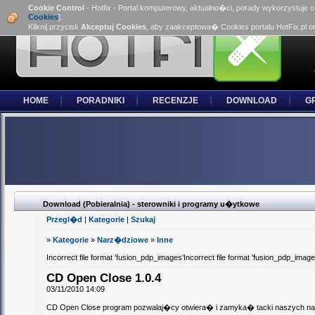
Cookie Control
- Hotfix - Portal komputerowy, aktualno�ci, porady wykorzystuje 
Cookies
].
Kliknij przycisk
Akceptuj Cookies
, aby zaakceptowa� Cookies portalu HotFix.pl o
HOME
PORADNIKI
RECENZJE
DOWNLOAD
G
Download (Pobieralnia) - sterowniki i programy u�ytkowe
Przegl�d
|
Kategorie
|
Szukaj
»
Kategorie
»
Narz�dziowe
»
Inne
Incorrect file format 'fusion_pdp_images'Incorrect file format 'fusion_pdp_image
CD Open Close 1.0.4
03/11/2010 14:09
CD Open Close program pozwalaj�cy otwiera� i zamyka� tacki naszych 