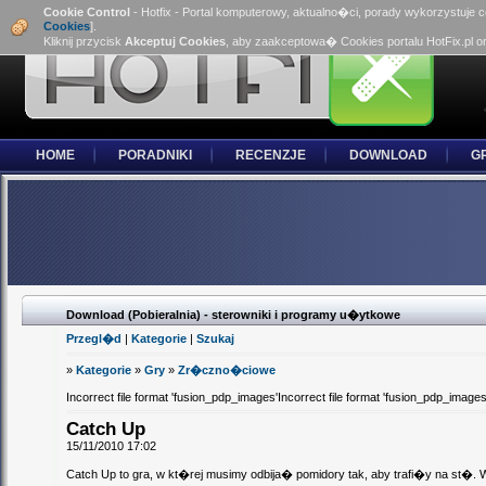
Cookie Control
- Hotfix - Portal komputerowy, aktualno�ci, porady wykorzystuje 
Cookies
].
Kliknij przycisk
Akceptuj Cookies
, aby zaakceptowa� Cookies portalu HotFix.pl o
HOME
PORADNIKI
RECENZJE
DOWNLOAD
G
Download (Pobieralnia) - sterowniki i programy u�ytkowe
Przegl�d
|
Kategorie
|
Szukaj
»
Kategorie
»
Gry
»
Zr�czno�ciowe
Incorrect file format 'fusion_pdp_images'Incorrect file format 'fusion_pdp_images
Catch Up
15/11/2010 17:02
Catch Up to gra, w kt�rej musimy odbija� pomidory tak, aby trafi�y na st