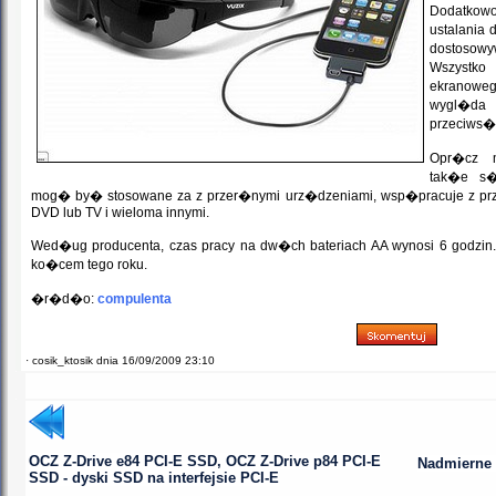
Dodatkowo
ustalania
dostosow
Wszystk
ekranowego
wygl�d
przeciws�
Opr�cz m
tak�e s�
mog� by� stosowane za z przer�nymi urz�dzeniami, wsp�pracuje z prz
DVD lub TV i wieloma innymi.
Wed�ug producenta, czas pracy na dw�ch bateriach AA wynosi 6 godzin
ko�cem tego roku.
�r�d�o:
compulenta
·
cosik_ktosik dnia 16/09/2009 23:10
OCZ Z-Drive e84 PCI-E SSD, OCZ Z-Drive p84 PCI-E
Nadmierne
SSD - dyski SSD na interfejsie PCI-E