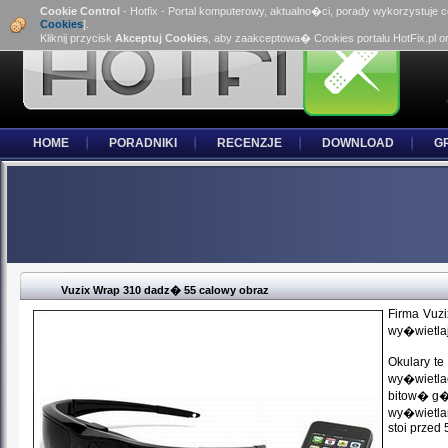
Cookie Control
- Hotfix - Portal komputerowy, aktualno�ci, porady wykorzystuje 
Cookies
].
Kliknij przycisk
Akceptuj Cookies
, aby zaakceptowa� Cookies portalu HotFix.pl o
HOME
PORADNIKI
RECENZJE
DOWNLOAD
G
Vuzix Wrap 310 dadz� 55 calowy obraz
Firma Vuz
wy�wietlaj
Okulary t
wy�wietlac
bitow� g��
wy�wietla
stoi przed