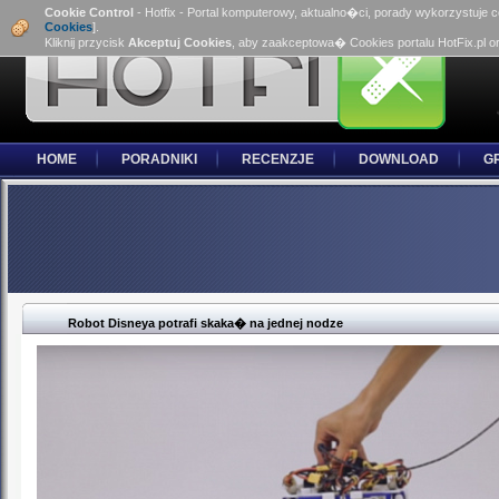
Cookie Control
- Hotfix - Portal komputerowy, aktualno�ci, porady wykorzystuje 
Cookies
].
Kliknij przycisk
Akceptuj Cookies
, aby zaakceptowa� Cookies portalu HotFix.pl o
HOME
PORADNIKI
RECENZJE
DOWNLOAD
G
Robot Disneya potrafi skaka� na jednej nodze