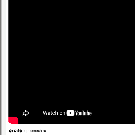
�r�d�o: popmech.ru