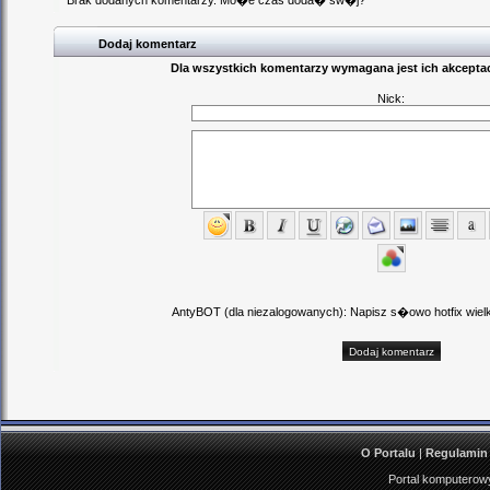
Brak dodanych komentarzy. Mo�e czas doda� sw�j?
Dodaj komentarz
Dla wszystkich komentarzy wymagana jest ich akceptac
Nick:
AntyBOT (dla niezalogowanych): Napisz s�owo hotfix wielki
O Portalu
|
Regulamin
Portal komputerowy