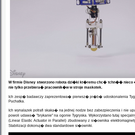
W firmie Disney stworzono robota dzi�ki kt�remu chc� tchn�� nieco
nie tylko przebiera� pracownik�w w stroje maskotek.
Ich zesp� badawczy zaprezentowa� pierwsz� pr�b� udoskonalenia Tygrys
Puchatka.
Ich wynalazek potrafi skaka� na jednej nodze bez zabezpieczenia i nie u
powoli udawa� "brykanie" na ogonie Tygryska. Wykorzystano tutaj specjal
(Linear Elastic Actuator in Parallel) zbudowany z si�ownika elektromag
Stabilizacji dokonuj� dwa standardowe si�owniki.