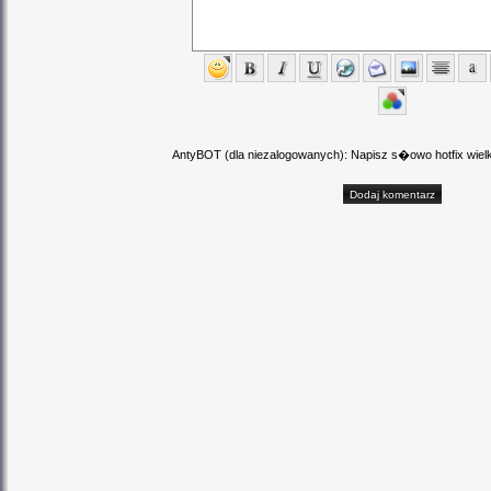
AntyBOT (dla niezalogowanych): Napisz s�owo hotfix wielki