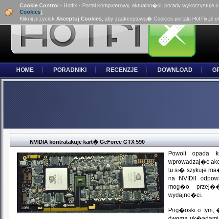
Cookie Control
- Hotfix - Portal komputerowy, aktualno�ci, porady wykorzystuje 
Cookies
].
Kliknij przycisk
Akceptuj Cookies
, aby zaakceptowa� Cookies portalu HotFix.pl o
HOME
PORADNIKI
RECENZJE
DOWNLOAD
G
NVIDIA kontratakuje kart� GeForce GTX 590
Powoli opada 
wprowadzaj�c akc
tu si� szykuje m
na NVIDII odpo
mog�o przej��
wydajno�ci.
Pog�oski o tym, 
dwoma uk�adami 