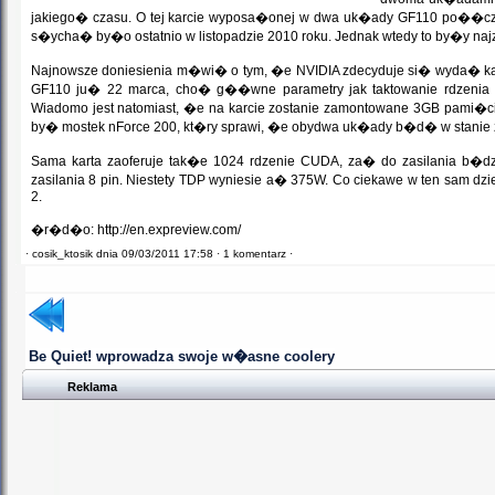
jakiego� czasu. O tej karcie wyposa�onej w dwa uk�ady GF110 po��cz
s�ycha� by�o ostatnio w listopadzie 2010 roku. Jednak wtedy to by�y najzw
Najnowsze doniesienia m�wi� o tym, �e NVIDIA zdecyduje si� wyda� 
GF110 ju� 22 marca, cho� g��wne parametry jak taktowanie rdzenia 
Wiadomo jest natomiast, �e na karcie zostanie zamontowane 3GB pa
by� mostek nForce 200, kt�ry sprawi, �e obydwa uk�ady b�d� w stani
Sama karta zaoferuje tak�e 1024 rdzenie CUDA, za� do zasilania b
zasilania 8 pin. Niestety TDP wyniesie a� 375W. Co ciekawe w ten sam dz
2.
�r�d�o: http://en.expreview.com/
·
cosik_ktosik dnia 09/03/2011 17:58 ·
1 komentarz ·
Be Quiet! wprowadza swoje w�asne coolery
Reklama