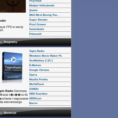
Psychout
Madpet Volleybomb
Quake
Wild West Boxing Tou...
Super Shooter
uake
Pixel Grower
asyk FPS w wersji
Switchballs
ash.
Pokanoid
Programy
Tapin Radio
Windows Movie Maker PL
SeaMonkey 2.33.1
K-Meleon
Google Chrome
Opera
Mozilla Firefox
WinToFlash
SARDU
pin Radio
Darmowa
HDD Guardian
likacja s�u��ca do
HDDScan
uchania i nagrywania
dia internetowego
Burrrn
Recenzje