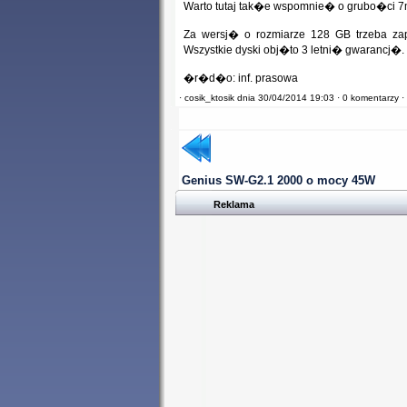
Warto tutaj tak�e wspomnie� o grubo�ci 7m
Za wersj� o rozmiarze 128 GB trzeba z
Wszystkie dyski obj�to 3 letni� gwarancj�.
�r�d�o: inf. prasowa
·
cosik_ktosik dnia 30/04/2014 19:03 ·
0 komentarzy ·
Genius SW-G2.1 2000 o mocy 45W
Reklama