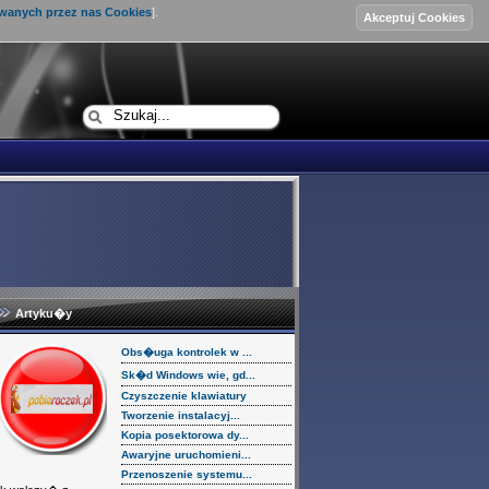
ywanych przez nas Cookies
].
Logowanie
Artyku�y
Obs�uga kontrolek w ...
Sk�d Windows wie, gd...
Czyszczenie klawiatury
Tworzenie instalacyj...
Kopia posektorowa dy...
Awaryjne uruchomieni...
Przenoszenie systemu...