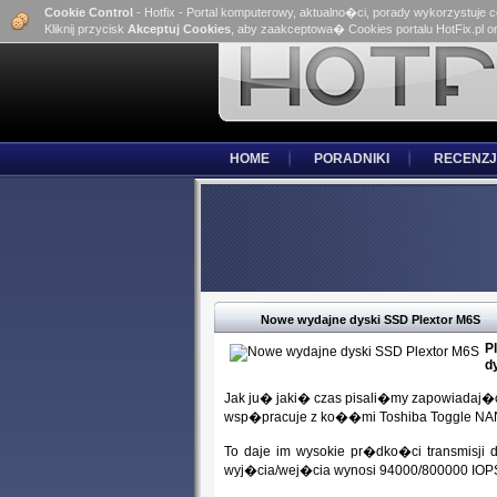
Cookie Control
- Hotfix - Portal komputerowy, aktualno�ci, porady wykorzystuje 
Kliknij przycisk
Akceptuj Cookies
, aby zaakceptowa� Cookies portalu HotFix.pl o
HOME
PORADNIKI
RECENZJ
Nowe wydajne dyski SSD Plextor M6S
P
d
Jak ju� jaki� czas pisali�my zapowiadaj�c
wsp�pracuje z ko��mi Toshiba Toggle NAN
To daje im wysokie pr�dko�ci transmisji 
wyj�cia/wej�cia wynosi 94000/800000 IOP