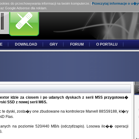
cookies do przechowywania informacji na twoim komputerze. [
Przeczytaj informacje o u�
raz Google Adsense dla reklam.
E
DOWNLOAD
GRY
FORUM
O PORTALU
lextor idzie za ciosem i po udanych dyskach z serii M5S przygotowa�
yski SSD z nowej serii M6S.
 te dyski, zosta�y one zbudowane na kontrolerze Marvell 88SS9188, kt�ry
D Flas.
danych na poziomie 520/440 MB/s (odczyt/zapis). Losowa ilo�� operacji
S.