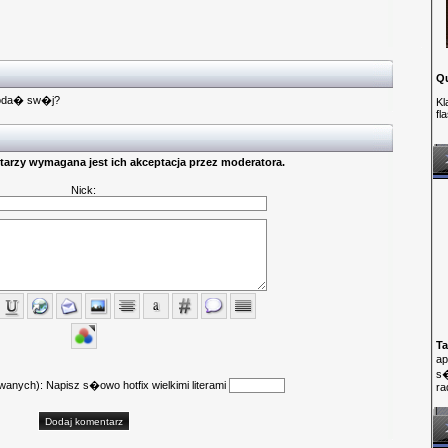
Q
doda� sw�j?
Kl
fl
arzy wymagana jest ich akceptacja przez moderatora.
Nick:
Ta
ap
s�
anych): Napisz s�owo hotfix wielkimi literami
ra