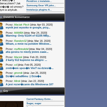
k walczy� z
Pendrive z instalato...
bieraczkiem? Jak
Samsung Gear VR jako...
dst�pi� od umowy?
tym w artykule.
Instalacja pluginu A...
Ostatnie komentarze
Przez:
Maciak Plock
[dnia: Apr 03, 2020]
wynik jest wysoko w google, przy...
Przez:
MAMBA
[dnia: Mar 24, 2020]
Warning: Only 61104 of 61105 MBy...
Przez:
Random32
[dnia: Mar 18, 2020]
Witam, u mnie na polskim Window...
Przez:
muffintodebil
[dnia: Mar 04, 2020]
aha gosicu to niezly jestes zaaw...
Przez:
Maciek
[dnia: Feb 20, 2020]
2 karty 512 kupione na allegro: ...
Przez:
xd
[dnia: Feb 05, 2020]
zrobi�em spos�b Vin/7 na dziesi�...
Przez:
gtremik
[dnia: Jan 25, 2020]
Dzi�ki seba86mu :) Dzia�a
Przez:
Mirek
[dnia: Jan 22, 2020]
A jest rozwi�zanie dla Windowsa 10?
Gry
Carrot Fantasy Extre...
Sugar, sugar