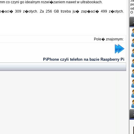
Ja
m co czyni go idealnym rozwi�zaniem nawet w ultrabookach.
po
o
ap�aci� 309 z�otych. Za 256 GB trzeba ju� zap�aci� 499 z�otych.
O 
Pole� znajomym:
PiPhone czyli telefon na bazie Raspberry Pi