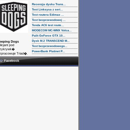
Recenzja dysku Trans...
Test Linksysa z seri...
Test routera Edimax ...
Test bezprzewodowej ...
Tenda AC6 test route...
MODECOM MC-WMX Volca...
Palit GeForce GTX 10...
Dysk M.2 TRANSCEND M...
eeping Dogs
licjant pod
Test bezprzewodowego...
rzykrywk�
PowerBank Platinet P...
zpracowuje Triad�.
Facebook