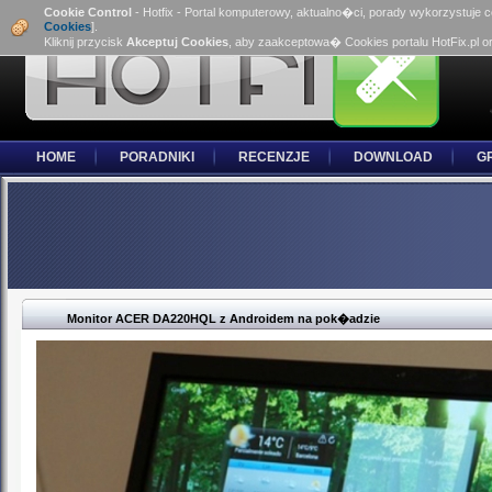
Cookie Control
- Hotfix - Portal komputerowy, aktualno�ci, porady wykorzystuje 
Cookies
].
Kliknij przycisk
Akceptuj Cookies
, aby zaakceptowa� Cookies portalu HotFix.pl o
HOME
PORADNIKI
RECENZJE
DOWNLOAD
G
Monitor ACER DA220HQL z Androidem na pok�adzie