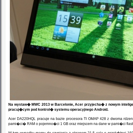
Na wystaw� MWC 2013 w Barcelonie, Acer przyjecha� z nowym intel
pracuj�cym pod kontrol� systemu operacyjnego Android.
Acer DA220HQL pracuje na bazie procesora TI OMAP 428 z dwoma rdzenia
pami�ci� RAM o pojemno�ci 1 GB oraz miejscem na dane w pami�ci flas