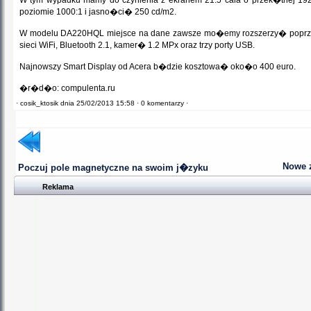
W tym wypadku mamy do czynienia z ekranem 21.5 cala o przek�tnej 192
poziomie 1000:1 i jasno�ci� 250 cd/m2.
W modelu DA220HQL miejsce na dane zawsze mo�emy rozszerzy� poprze
sieci WiFi, Bluetooth 2.1, kamer� 1.2 MPx oraz trzy porty USB.
Najnowszy Smart Display od Acera b�dzie kosztowa� oko�o 400 euro.
�r�d�o: compulenta.ru
·
cosik_ktosik dnia 25/02/2013 15:58 ·
0 komentarzy ·
Nowe 
Poczuj pole magnetyczne na swoim j�zyku
Reklama