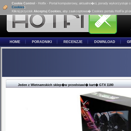
Cookie Control
- Hotfix - Portal komputerowy, aktualno�ci, porady wykorzystuje 
Cookies
].
Kliknij przycisk
Akceptuj Cookies
, aby zaakceptowa� Cookies portalu HotFix.pl o
HOME
PORADNIKI
RECENZJE
DOWNLOAD
G
Jeden z Wietnamskich sklep�w przedstawi� kart� GTX 1180