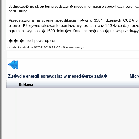
Jednocze�nie sklep ten przedstawi� nieco informacji o specyfikacji owej
serii Turing.
Przedstawiona na stronie specyfikacja m�wi o 3584 rdzeniach CUDA
bitowej. Efektywne taktowanie pami�ci wynosi tutaj a� 14GHz co daje prz
ogromna i wynosi a� 1500 dolar�w. Karta ma by� dost�pna w sprzeda�y
�r�d�o: techpowerup.com
·
cosik_ktosik dnia 02/07/2018 19:03 ·
0 komentarzy ·
Zu�ycie energii sprawdzisz w mened�erze zada�
Micr
Reklama