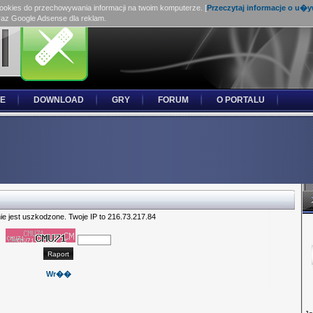
cookies do przechowywania informacji na twoim komputerze. [
Przeczytaj informacje o u�
raz Google Adsense dla reklam.
E
DOWNLOAD
GRY
FORUM
O PORTALU
ie jest uszkodzone. Twoje IP to 216.73.217.84
Wr��