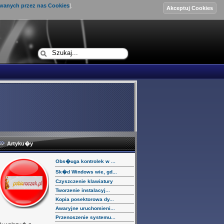
ywanych przez nas Cookies
].
Logowanie
Artyku�y
Obs�uga kontrolek w ...
Sk�d Windows wie, gd...
Czyszczenie klawiatury
Tworzenie instalacyj...
Kopia posektorowa dy...
Awaryjne uruchomieni...
Przenoszenie systemu...