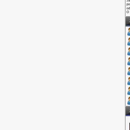
Ja
po
o
O 