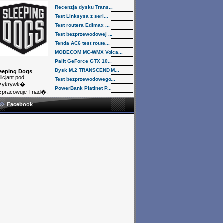
Recenzja dysku Trans...
Test Linksysa z seri...
Test routera Edimax ...
Test bezprzewodowej ...
Tenda AC6 test route...
MODECOM MC-WMX Volca...
Palit GeForce GTX 10...
Dysk M.2 TRANSCEND M...
eeping Dogs
licjant pod
Test bezprzewodowego...
rzykrywk�
PowerBank Platinet P...
zpracowuje Triad�.
Facebook