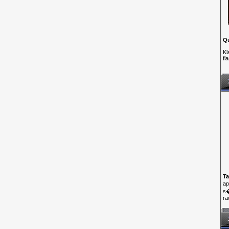
Q
Kl
fl
Ta
ap
s�
ra