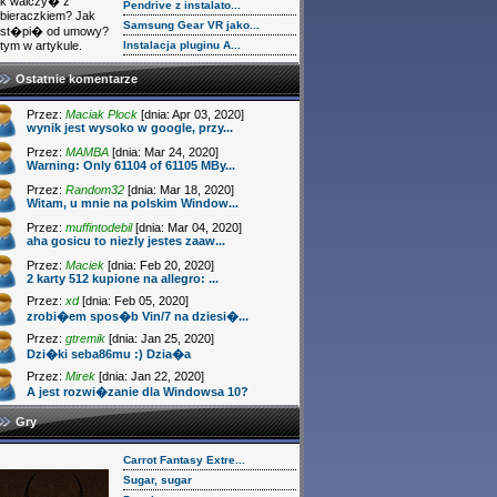
k walczy� z
Pendrive z instalato...
bieraczkiem? Jak
Samsung Gear VR jako...
dst�pi� od umowy?
tym w artykule.
Instalacja pluginu A...
Ostatnie komentarze
Przez:
Maciak Plock
[dnia: Apr 03, 2020]
wynik jest wysoko w google, przy...
Przez:
MAMBA
[dnia: Mar 24, 2020]
Warning: Only 61104 of 61105 MBy...
Przez:
Random32
[dnia: Mar 18, 2020]
Witam, u mnie na polskim Window...
Przez:
muffintodebil
[dnia: Mar 04, 2020]
aha gosicu to niezly jestes zaaw...
Przez:
Maciek
[dnia: Feb 20, 2020]
2 karty 512 kupione na allegro: ...
Przez:
xd
[dnia: Feb 05, 2020]
zrobi�em spos�b Vin/7 na dziesi�...
Przez:
gtremik
[dnia: Jan 25, 2020]
Dzi�ki seba86mu :) Dzia�a
Przez:
Mirek
[dnia: Jan 22, 2020]
A jest rozwi�zanie dla Windowsa 10?
Gry
Carrot Fantasy Extre...
Sugar, sugar