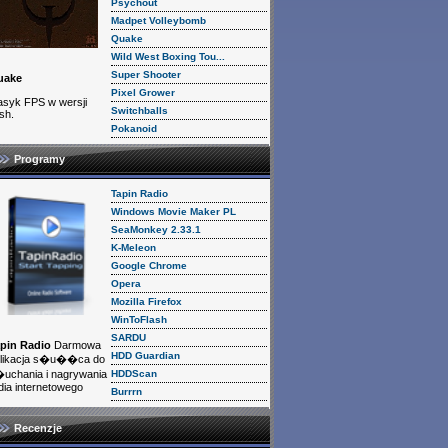
Psychout
Madpet Volleybomb
Quake
Wild West Boxing Tou...
Super Shooter
uake
Pixel Grower
asyk FPS w wersji
Switchballs
ash.
Pokanoid
Programy
Tapin Radio
Windows Movie Maker PL
SeaMonkey 2.33.1
K-Meleon
Google Chrome
Opera
Mozilla Firefox
WinToFlash
SARDU
pin Radio
Darmowa
HDD Guardian
likacja s�u��ca do
HDDScan
uchania i nagrywania
dia internetowego
Burrrn
Recenzje