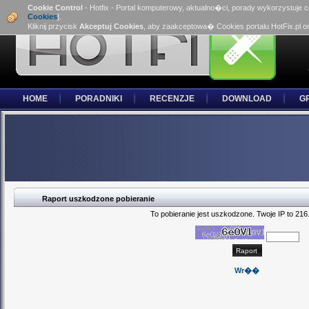
Cookie Control
- Hotfix - Portal komputerowy, aktualno�ci, porady wykorzystuje 
Cookies
].
Kliknij przycisk
Akceptuj Cookies
, aby zaakceptowa� Cookies portalu HotFix.pl o
HOME
PORADNIKI
RECENZJE
DOWNLOAD
G
Raport uszkodzone pobieranie
To pobieranie jest uszkodzone. Twoje IP to 216
Wr��