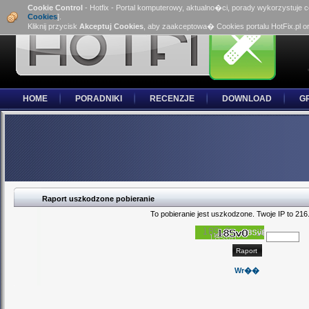
Cookie Control
- Hotfix - Portal komputerowy, aktualno�ci, porady wykorzystuje 
Cookies
].
Kliknij przycisk
Akceptuj Cookies
, aby zaakceptowa� Cookies portalu HotFix.pl o
HOME
PORADNIKI
RECENZJE
DOWNLOAD
G
Raport uszkodzone pobieranie
To pobieranie jest uszkodzone. Twoje IP to 216
Wr��