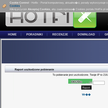
Cookie Control
- Hotfix - Portal komputerowy, aktualno�ci, porady wykorzystuje 
Cookies
].
Kliknij przycisk
Akceptuj Cookies
, aby zaakceptowa� Cookies portalu HotFix.pl o
HOME
PORADNIKI
RECENZJE
DOWNLOAD
G
Raport uszkodzone pobieranie
To pobieranie jest uszkodzone. Twoje IP to 216
Wr��