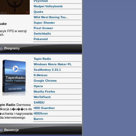
Psychout
Madpet Volleybomb
Quake
Wild West Boxing Tou...
Super Shooter
uake
Pixel Grower
asyk FPS w wersji
Switchballs
ash.
Pokanoid
Programy
Tapin Radio
Windows Movie Maker PL
SeaMonkey 2.33.1
K-Meleon
Google Chrome
Opera
Mozilla Firefox
WinToFlash
SARDU
pin Radio
Darmowa
HDD Guardian
likacja s�u��ca do
HDDScan
uchania i nagrywania
dia internetowego
Burrrn
Recenzje