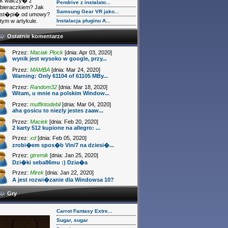
k walczy� z
Pendrive z instalato...
bieraczkiem? Jak
Samsung Gear VR jako...
dst�pi� od umowy?
tym w artykule.
Instalacja pluginu A...
Ostatnie komentarze
Przez:
Maciak Plock
[dnia: Apr 03, 2020]
wynik jest wysoko w google, przy...
Przez:
MAMBA
[dnia: Mar 24, 2020]
Warning: Only 61104 of 61105 MBy...
Przez:
Random32
[dnia: Mar 18, 2020]
Witam, u mnie na polskim Window...
Przez:
muffintodebil
[dnia: Mar 04, 2020]
aha gosicu to niezly jestes zaaw...
Przez:
Maciek
[dnia: Feb 20, 2020]
2 karty 512 kupione na allegro: ...
Przez:
xd
[dnia: Feb 05, 2020]
zrobi�em spos�b Vin/7 na dziesi�...
Przez:
gtremik
[dnia: Jan 25, 2020]
Dzi�ki seba86mu :) Dzia�a
Przez:
Mirek
[dnia: Jan 22, 2020]
A jest rozwi�zanie dla Windowsa 10?
Gry
Carrot Fantasy Extre...
Sugar, sugar