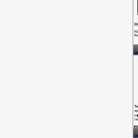
Q
Kl
fl
Ta
ap
s�
ra