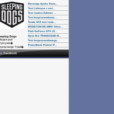
Recenzja dysku Trans...
Test Linksysa z seri...
Test routera Edimax ...
Test bezprzewodowej ...
Tenda AC6 test route...
MODECOM MC-WMX Volca...
Palit GeForce GTX 10...
Dysk M.2 TRANSCEND M...
eeping Dogs
licjant pod
Test bezprzewodowego...
rzykrywk�
PowerBank Platinet P...
zpracowuje Triad�.
Facebook