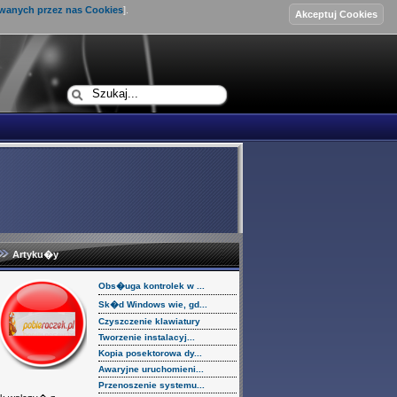
ywanych przez nas Cookies
].
Logowanie
Artyku�y
Obs�uga kontrolek w ...
Sk�d Windows wie, gd...
Czyszczenie klawiatury
Tworzenie instalacyj...
Kopia posektorowa dy...
Awaryjne uruchomieni...
Przenoszenie systemu...