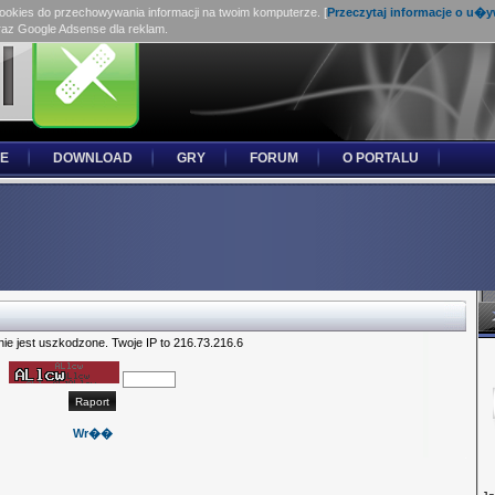
cookies do przechowywania informacji na twoim komputerze. [
Przeczytaj informacje o u�
raz Google Adsense dla reklam.
E
DOWNLOAD
GRY
FORUM
O PORTALU
nie jest uszkodzone. Twoje IP to 216.73.216.6
Wr��