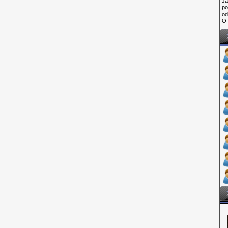
Ja
po
o
O 