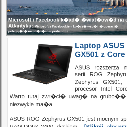
Microsoft i Facebook k�ad� �wiat�ow�d na 
Atlantyku:
Microsoft z Facebookiem ko�cz� wsp�ln� operacj�
polegaj�c� na po�o�eniu podwodne....
Laptop ASUS
GX501 z Core
ASUS rozszerza 
serii ROG Zephy
Zephyrus GX501, 
procesor Intel Cor
Warto tutaj zwr�ci� uwag� na grubo�� t
niezwykle ma�a.
ASUS ROG Zephyrus GX501 jest mocnym sp
RAM DDR4-2400, dyskiem...
[Kliknij, aby 