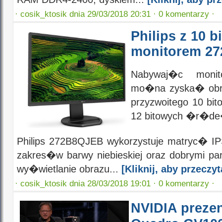
·
cosik_ktosik dnia 29/03/2018 20:31 ·
0 komentarzy ·
Philips z 10 
monitorem 2
Nabywaj�c monit
mo�na zyska� obr
przyzwoitego 10 bi
12 bitowych �r�d
Philips 272B8QJEB wykorzystuje matryc� IP
zakres�w barwy niebieskiej oraz dobrymi pa
wy�wietlanie obrazu...
[Kliknij, aby przec
·
cosik_ktosik dnia 28/03/2018 19:01 ·
0 komentarzy ·
NVIDIA prezen