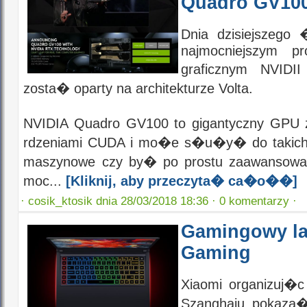
Quadro GV10
Dnia dzisiejszego
najmocniejszym pr
graficznym NVIDI
zosta� oparty na architekturze Volta.
NVIDIA Quadro GV100 to gigantyczny GPU
rdzeniami CUDA i mo�e s�u�y� do takich
maszynowe czy by� po prostu zaawansowa
moc...
[Kliknij, aby przeczyta� ca�o��]
·
cosik_ktosik dnia 28/03/2018 18:36 ·
0 komentarzy ·
Gamingowy la
Gaming
Xiaomi organizuj�c
Szanghaju pokaza�