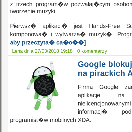
z trzech program�w pozwalaj�cym osobo
tworzenie muzyki.
Pierwsz� aplikacj� jest Hands-Free 
komponowa� i wytwarza� muzyk�. Program 
aby przeczyta� ca�o��]
·
Lena dnia 27/03/2018 19:18 ·
0 komentarzy ·
Google blokuj
na pirackich 
Firma Google z
aplikacje n
nielicencjonowanym
informacj� p
programist�w mobilnych XDA.