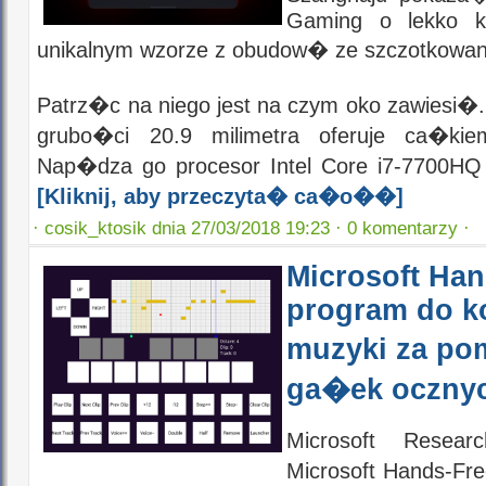
Gaming o lekko k
unikalnym wzorze z obudow� ze szczotkowan
Patrz�c na niego jest na czym oko zawiesi�
grubo�ci 20.9 milimetra oferuje ca�kie
Nap�dza go procesor Intel Core i7-7700HQ 
[Kliknij, aby przeczyta� ca�o��]
·
cosik_ktosik dnia 27/03/2018 19:23 ·
0 komentarzy ·
Microsoft Han
program do 
muzyki za p
ga�ek oczny
Microsoft Resear
Microsoft Hands-Fr