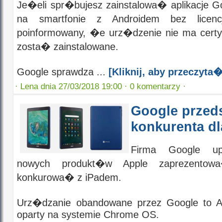
Je�eli spr�bujesz zainstalowa� aplikacje G
na smartfonie z Androidem bez licencj
poinformowany, �e urz�dzenie nie ma certy
zosta� zainstalowane.
Google sprawdza ...
[Kliknij, aby przeczy
·
Lena dnia 27/03/2018 19:00 ·
0 komentarzy ·
Google przed
konkurenta dl
Firma Google up
nowych produkt�w Apple zaprezentow
konkurowa� z iPadem.
Urz�dzanie obandowane przez Google to 
oparty na systemie Chrome OS.