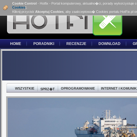
Cookie Control
- Hotfix - Portal komputerowy, aktualno�ci, porady wykorzystuje 
Cookies
].
Kliknij przycisk
Akceptuj Cookies
, aby zaakceptowa� Cookies portalu HotFix.pl o
HOME
PORADNIKI
RECENZJE
DOWNLOAD
G
WSZYSTKIE
OPROGRAMOWANIE
INTERNET I KOMUNI
SPRZ�T