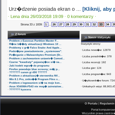
Urz�dzenie posiada ekran o ...
[Kliknij, ab
·
Lena dnia 26/03/2018 19:09 ·
0 komentarzy ·
Strona 33 z 1839:
1
...
26
27
28
29
30
31
32
33
34
3
Z forum
Nasze statystyki
·
Problem z Easesus Partition Master F...
Statystyki strony:
·
R�ne b��dy aktualizacji Windows 10 ...
·
Problemy z gr� Falco Snake And Apple...
·
Liczba news�w: 12879
·
Podst�pne powiadomienie ,,systemowe".
·
Po�eganie z Malwarebytes Premium (St...
·
Liczba poradnik�w: 378
·
Problem z zachowaniem ustawie� Comod...
·
Czarne "kwadraty" pojawiaj�ce si� na...
·
Liczba recenzji: 192
·
Jaki kodek wgra� do programu
·
Liczba gier: 124
·
Firefox powoduje blue screeny; m�j p...
·
??????? canon gi 490 ??????
·
Liczba program�w: 943
·
Problem z aktualizacj� sterownika NV...
·
Win 8.1 Pro, znikn�� Program Files x...
·
U�ytkownik�w forum: 72
·
Problem z logowaniem si� na moje kon...
·
Asus X540MA-F543 nie mog� zainstalow...
·
Unikalnych wizyt:
88,903,4
·
??????? kyocera
O Portalu
|
Regulamin
Portal komputerowy
Wszystkie prawa zastrze�