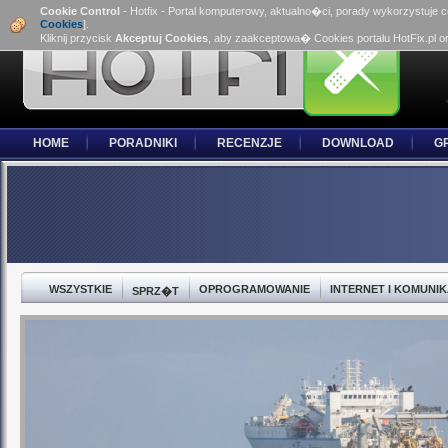
Cookie Control
- Hotfix - Portal komputerowy, aktualno�ci, porady wykorzystuje 
Cookies
].
Kliknij przycisk
Akceptuj Cookies
, aby zaakceptowa� Cookies portalu HotFix.pl o
HOME
PORADNIKI
RECENZJE
DOWNLOAD
G
WSZYSTKIE
OPROGRAMOWANIE
INTERNET I KOMUNI
SPRZ�T