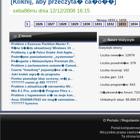
[Kliknij, aby przeczyta� ca�o��]
·
seba86mu dnia 12/12/2008 16:15
Strona 1833 z 1839:
1
...
1826
1827
1828
1829
1830
1831
1832
1833
1834
Z forum
Nasze statystyki
·
Problem z Easesus Partition Master F...
Statystyki strony:
·
R�ne b��dy aktualizacji Windows 10 ...
·
Problemy z gr� Falco Snake And Apple...
·
Liczba news�w: 12879
·
Podst�pne powiadomienie ,,systemowe".
·
Po�eganie z Malwarebytes Premium (St...
·
Liczba poradnik�w: 378
·
Problem z zachowaniem ustawie� Comod...
·
Czarne "kwadraty" pojawiaj�ce si� na...
·
Liczba recenzji: 192
·
Jaki kodek wgra� do programu
·
Liczba gier: 124
·
Firefox powoduje blue screeny; m�j p...
·
??????? canon gi 490 ??????
·
Liczba program�w: 943
·
Problem z aktualizacj� sterownika NV...
·
Win 8.1 Pro, znikn�� Program Files x...
·
U�ytkownik�w forum: 72
·
Problem z logowaniem si� na moje kon...
·
Asus X540MA-F543 nie mog� zainstalow...
·
Unikalnych wizyt:
88,888,5
·
??????? kyocera
O Portalu
|
Regulamin
Portal komputerowy
Wszystkie prawa zastrze�
Ta strona ko