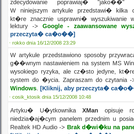
zdecydowanie poprawiaj� "jako��" 
W niniejszym artykule przedstawi� kilka 
kt�re znacznie usprawni� wyszukiwanie 
lektury ->
Google - zaawansowane wysz
przeczyta� ca�o��]
·
rokko dnia 16/12/2008 23:29
W artykule przedstawiono sposoby przywra
g��wnym nastawieniem na system MS Wind
wysokiego ryzyka, ale cz�sto jedyne, kt�
system do �ycia. Zapraszam do czytania 
Windows
.
[Kliknij, aby przeczyta� ca�o
·
cosik_ktosik dnia 15/12/2008 10:48
Artyku� U�ytkownika
XMan
opisuje ro
niedzia�aj�cym panelem przednim u posi
Realtek HD Audio ->
Brak d�wi�ku na pane