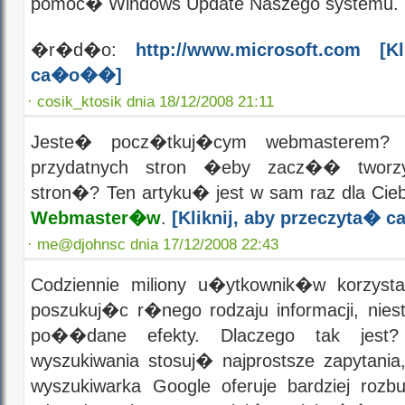
pomoc� Windows Update Naszego systemu.
�r�d�o:
http://www.microsoft.com
[Kli
ca�o��]
·
cosik_ktosik dnia 18/12/2008 21:11
Jeste� pocz�tkuj�cym webmasterem? S
przydatnych stron �eby zacz�� two
stron�? Ten artyku� jest w sam raz dla Cieb
Webmaster�w
.
[Kliknij, aby przeczyta�
·
me@djohnsc dnia 17/12/2008 22:43
Codziennie miliony u�ytkownik�w korzysta
poszukuj�c r�nego rodzaju informacji, nies
po��dane efekty. Dlaczego tak jest?
wyszukiwania stosuj� najprostsze zapytania
wyszukiwarka Google oferuje bardziej roz