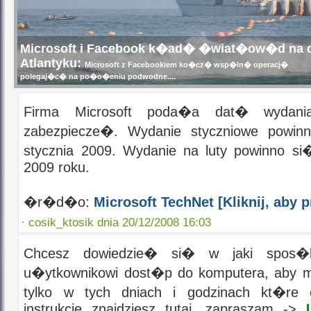
Microsoft i Facebook k�ad� �wiat�ow�d na 
Atlantyku:
Microsoft z Facebookiem ko�cz� wsp�ln� operacj�
polegaj�c� na po�o�eniu podwodne....
Firma Microsoft poda�a dat� wydania
zabezpiecze�. Wydanie styczniowe powin
stycznia 2009. Wydanie na luty powinno si
2009 roku.
�r�d�o:
Microsoft TechNet
[Kliknij, ab
·
cosik_ktosik dnia 20/12/2008 16:03
Chcesz dowiedzie� si� w jaki spos
u�ytkownikowi dost�p do komputera, aby
tylko w tych dniach i godzinach kt�re
instrukcje znajdziesz tutaj, zapraszam ->