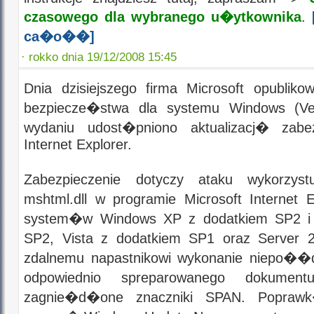
czasowego dla wybranego u�ytkownika
.
[
ca�o��]
·
rokko dnia 19/12/2008 15:45
Dnia dzisiejszego firma Microsoft opubliko
bezpiecze�stwa dla systemu Windows (Ve
wydaniu udost�pniono aktualizacj� zab
Internet Explorer.
Zabezpieczenie dotyczy ataku wykorzys
mshtml.dll w programie Microsoft Internet 
system�w Windows XP z dodatkiem SP2 i 
SP2, Vista z dodatkiem SP1 oraz Server
zdalnemu napastnikowi wykonanie niepo�
odpowiednio spreparowanego dokumen
zagnie�d�one znaczniki SPAN. Popr