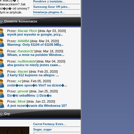
k walczy� z
Pendrive z instalato...
bieraczkiem? Jak
Samsung Gear VR jako...
dst�pi� od umowy?
tym w artykule.
Instalacja pluginu A...
Ostatnie komentarze
Przez:
Maciak Plock
[dnia: Apr 03, 2020]
wynik jest wysoko w google, przy...
Przez:
MAMBA
[dnia: Mar 24, 2020]
Warning: Only 61104 of 61105 MBy...
Przez:
Random32
[dnia: Mar 18, 2020]
Witam, u mnie na polskim Window...
Przez:
muffintodebil
[dnia: Mar 04, 2020]
aha gosicu to niezly jestes zaaw...
Przez:
Maciek
[dnia: Feb 20, 2020]
2 karty 512 kupione na allegro: ...
Przez:
xd
[dnia: Feb 05, 2020]
zrobi�em spos�b Vin/7 na dziesi�...
Przez:
gtremik
[dnia: Jan 25, 2020]
Dzi�ki seba86mu :) Dzia�a
Przez:
Mirek
[dnia: Jan 22, 2020]
A jest rozwi�zanie dla Windowsa 10?
Gry
Carrot Fantasy Extre...
Sugar, sugar