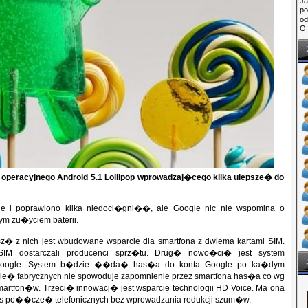
Ja
po
o
O 
peracyjnego Android 5.1 Lollipop wprowadzaj�cego kilka ulepsze� do
e i poprawiono kilka niedoci�gni��, ale Google nic nie wspomina o
m zu�yciem baterii.
wsz� z nich jest wbudowane wsparcie dla smartfona z dwiema kartami SIM.
IM dostarczali producenci sprz�tu. Drug� nowo�ci� jest system
Google. System b�dzie ��da� has�a do konta Google po ka�dym
e� fabrycznych nie spowoduje zapomnienie przez smartfona has�a co wg
rtfon�w. Trzeci� innowacj� jest wsparcie technologii HD Voice. Ma ona
 po��cze� telefonicznych bez wprowadzania redukcji szum�w.