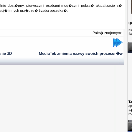
cjalnie dost�pny, pierwszymi osobami mog�cymi pobra� aktualizacje s�
acj� innych urz�dze� trzeba poczeka�.
Q
Kl
Pole� znajomym:
fl
nie 3D
MediaTek zmienia nazwy swoich procesor�w
Ta
ap
s�
ra