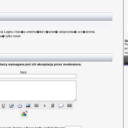
ia Loginu i has�a uniemo�liwi r�wnie� odsprzeda� urz�dzenia.
a� tylko nowe.
Sl
Po
p
ro
arzy wymagana jest ich akceptacja przez moderatora.
Nick: