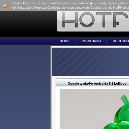
Cookie Control
- Hotfix - Portal komputerowy, aktualno�ci, porady wykorzystuje 
Kliknij przycisk
Akceptuj Cookies
, aby zaakceptowa� Cookies portalu HotFix.pl o
HOME
PORADNIKI
RECENZJ
Google wyda�o Androida 5.1 Lollipop