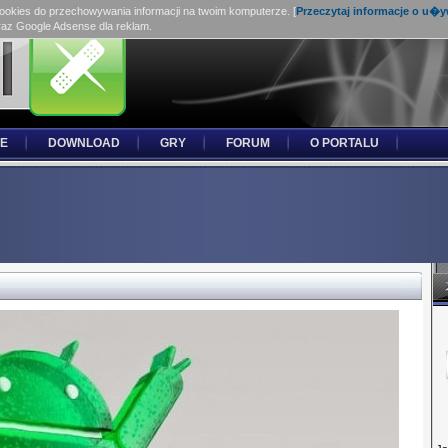
cookies do przechowywania informacji na twoim komputerze. [
Przeczytaj informacje o u�
raz Google Adsense dla reklam.
E
DOWNLOAD
GRY
FORUM
O PORTALU