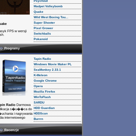
Psychout
Madpet Volleybomb
Quake
Wild West Boxing Tou...
Super Shooter
uake
Pixel Grower
asyk FPS w wersji
Switchballs
ash.
Pokanoid
Programy
Tapin Radio
Windows Movie Maker PL
SeaMonkey 2.33.1
K-Meleon
Google Chrome
Opera
Mozilla Firefox
WinToFlash
SARDU
pin Radio
Darmowa
HDD Guardian
likacja s�u��ca do
HDDScan
uchania i nagrywania
dia internetowego
Burrrn
Recenzje