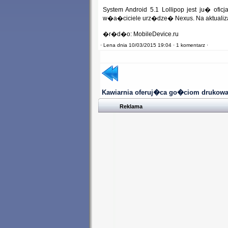
System Android 5.1 Lollipop jest ju� ofi
w�a�ciciele urz�dze� Nexus. Na aktualiz
�r�d�o: MobileDevice.ru
·
Lena dnia 10/03/2015 19:04 ·
1 komentarz ·
Kawiarnia oferuj�ca go�ciom drukowa
Reklama