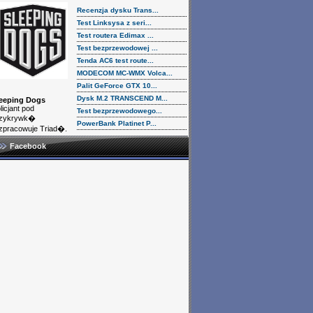
Recenzja dysku Trans...
Test Linksysa z seri...
Test routera Edimax ...
Test bezprzewodowej ...
Tenda AC6 test route...
MODECOM MC-WMX Volca...
Palit GeForce GTX 10...
Dysk M.2 TRANSCEND M...
eeping Dogs
licjant pod
Test bezprzewodowego...
rzykrywk�
PowerBank Platinet P...
zpracowuje Triad�.
Facebook