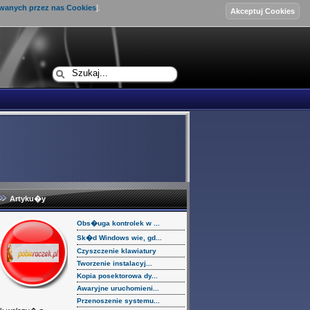
ywanych przez nas Cookies
].
Logowanie
Artyku�y
Obs�uga kontrolek w ...
Sk�d Windows wie, gd...
Czyszczenie klawiatury
Tworzenie instalacyj...
Kopia posektorowa dy...
Awaryjne uruchomieni...
Przenoszenie systemu...