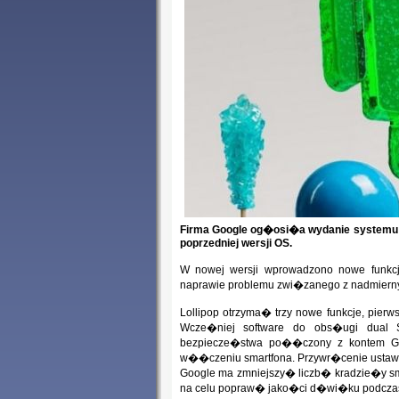
Firma Google og�osi�a wydanie systemu o
poprzedniej wersji OS.
W nowej wersji wprowadzono nowe funkcj
naprawie problemu zwi�zanego z nadmierny
Lollipop otrzyma� trzy nowe funkcje, pier
Wcze�niej software do obs�ugi dual S
bezpiecze�stwa po��czony z kontem 
w��czeniu smartfona. Przywr�cenie ustawi
Google ma zmniejszy� liczb� kradzie�y sma
na celu popraw� jako�ci d�wi�ku podczas