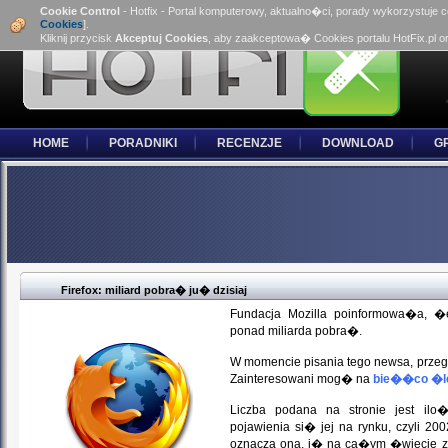
Cookie Control
- Hotfix - Portal komputerowy, aktualno�ci, porady wykorzystuje 
Cookies
].
Kliknij przycisk
Akceptuj Cookies
, aby zaakceptowa� Cookies portalu HotFix.pl o
HOME
PORADNIKI
RECENZJE
DOWNLOAD
G
Firefox: miliard pobra� ju� dzisiaj
Fundacja Mozilla poinformowa�a, �e
ponad miliarda pobra�.
W momencie pisania tego newsa, przeg
Zainteresowani mog� na
bie��co �l
Liczba podana na stronie jest il
pojawienia si� jej na rynku, czyli 2
oznacza ona, i� na ca�ym �wiecie z ro