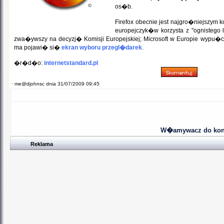
os�b.
Firefox obecnie jest najgro�niejszym 
europejczyk�w korzysta z "ognistego 
zwa�ywszy na decyzj� Komisji Europejskiej; Microsoft w Europie wypu�c
ma pojawi� si�
ekran wyboru przegl�darek
.
�r�d�o:
internetstandard.pl
·
me@djohnsc dnia 31/07/2009 09:45
W�amywacz do kont 
Reklama