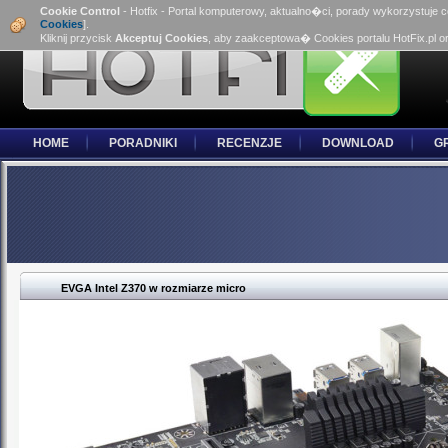
Cookie Control
- Hotfix - Portal komputerowy, aktualno�ci, porady wykorzystuje 
Cookies
].
Kliknij przycisk
Akceptuj Cookies
, aby zaakceptowa� Cookies portalu HotFix.pl o
HOME
PORADNIKI
RECENZJE
DOWNLOAD
G
EVGA Intel Z370 w rozmiarze micro