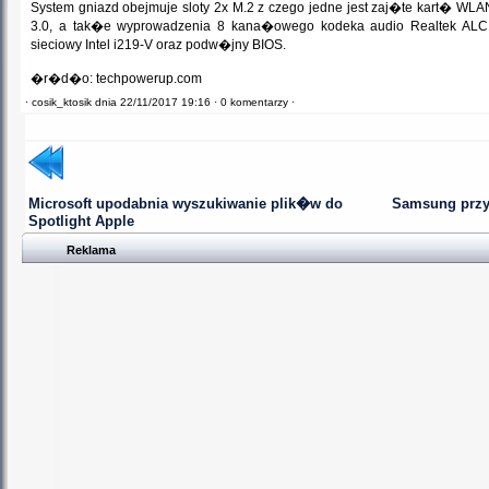
System gniazd obejmuje sloty 2x M.2 z czego jedne jest zaj�te kart� W
3.0, a tak�e wyprowadzenia 8 kana�owego kodeka audio Realtek ALC12
sieciowy Intel i219-V oraz podw�jny BIOS.
�r�d�o: techpowerup.com
·
cosik_ktosik dnia 22/11/2017 19:16 ·
0 komentarzy ·
Microsoft upodabnia wyszukiwanie plik�w do
Samsung przy
Spotlight Apple
Reklama