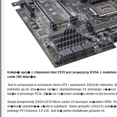
Kolejn� opcj� z chipsetem Intel Z370 jest propozycja EVGA z modele
cenie 180 dolar�w.
Jest to propozycja w rozmiarze micro-ATX i wymiarach 240x240 milimetry
potrzeba jej do dzia�ania opr�cz standardowego 24 pinowego z��cza 
tak�e 6 pinowego PCIe. Z��cza cz�ciowo zosta�y ukryte na jej bocznej 
Swoje komponenty EVGA Z370 Micro zasila 10 fazowym uk�adem VRM. Pod
wi�ksz� zawarto�� z�ota w szpilkach. Samo gniazdo LGA1151 pod��c
jednego PCI-Express 3.0 x16. Jest te� jedno dodatkowe gniazdo x4.