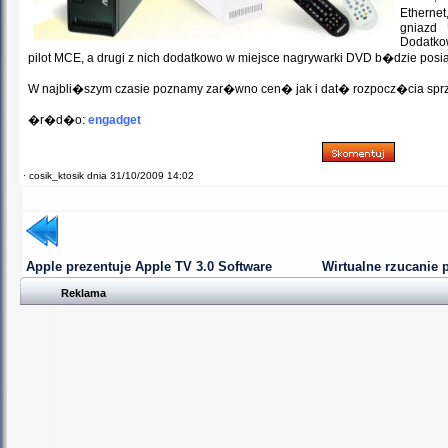
Etherne
gniazd 
Dodatko
pilot MCE, a drugi z nich dodatkowo w miejsce nagrywarki DVD b�dzie pos
W najbli�szym czasie poznamy zar�wno cen� jak i dat� rozpocz�cia spr
�r�d�o:
engadget
·
cosik_ktosik dnia 31/10/2009 14:02
Apple prezentuje Apple TV 3.0 Software
Wirtualne rzucanie 
Reklama