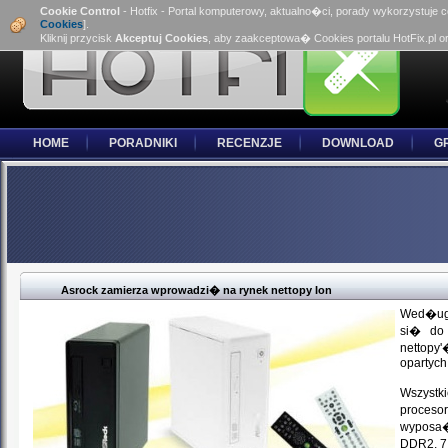
Cookie Control
- Hotfix - Portal komputerowy, aktualno�ci, porady wykorzystuje 
Cookies
].
Kliknij przycisk
Akceptuj Cookies
, aby zaakceptowa� Cookies portalu HotFix.pl o
HOME
PORADNIKI
RECENZJE
DOWNLOAD
G
Asrock zamierza wprowadzi� na rynek nettopy Ion
Wed�ug 
si� do 
nettopy
opartych
Wszystk
proceso
wyposa�
DDR2, 7