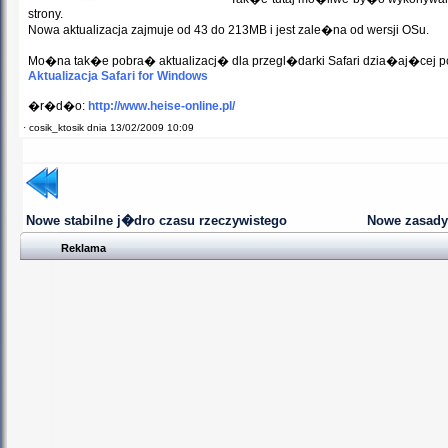
strony.
Nowa aktualizacja zajmuje od 43 do 213MB i jest zale�na od wersji OSu.
Mo�na tak�e pobra� aktualizacj� dla przegl�darki Safari dzia�aj�cej 
Aktualizacja Safari for Windows
�r�d�o:
http://www.heise-online.pl/
·
cosik_ktosik dnia 13/02/2009 10:09
Nowe stabilne j�dro czasu rzeczywistego
Nowe zasady
Reklama