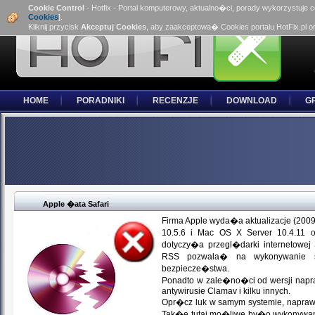
Cookie Control
- Hotfix - Portal komputerowy, aktualno�ci, porady wykorzystuje 
Cookies
].
Kliknij przycisk
Akceptuj Cookies
, aby zaakceptowa� Cookies portalu HotFix.pl o
HOME
PORADNIKI
RECENZJE
DOWNLOAD
G
Apple �ata Safari
Firma Apple wyda�a aktualizacje (200
10.5.6 i Mac OS X Server 10.4.11 o
dotyczy�a przegl�darki internetowej
RSS pozwala� na wykonywanie skr
bezpiecze�stwa.
Ponadto w zale�no�ci od wersji napraw
antywirusie Clamav i kilku innych.
Opr�cz luk w samym systemie, naprawio
Tak�e tutaj mo�liwe by�o wykonywan