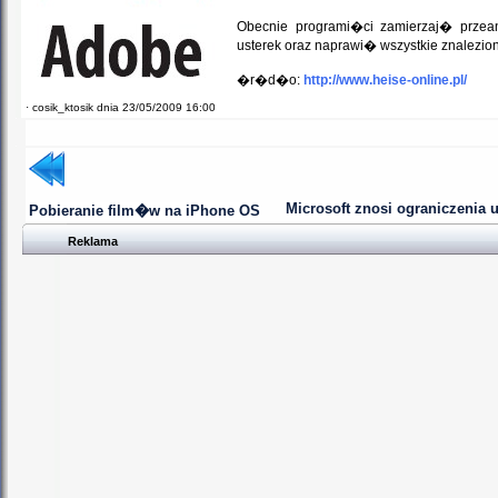
Obecnie programi�ci zamierzaj� prze
usterek oraz naprawi� wszystkie znalezi
�r�d�o:
http://www.heise-online.pl/
·
cosik_ktosik dnia 23/05/2009 16:00
Microsoft znosi ograniczenia 
Pobieranie film�w na iPhone OS
Reklama