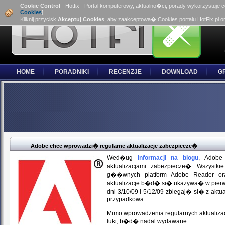
Cookie Control
- Hotfix - Portal komputerowy, aktualno�ci, porady wykorzystuje 
Cookies
].
Kliknij przycisk
Akceptuj Cookies
, aby zaakceptowa� Cookies portalu HotFix.pl o
HOME
PORADNIKI
RECENZJE
DOWNLOAD
G
Adobe chce wprowadzi� regularne aktualizacje zabezpiecze�
Wed�ug
informacji na blogu
, Adobe
aktualizacjami zabezpiecze�. Wszystk
g��wnych platform Adobe Reader ora
aktualizacje b�d� si� ukazywa� w pierws
dni 3/10/09 i 5/12/09 zbiegaj� si� z aktu
przypadkowa.
Mimo wprowadzenia regularnych aktualizac
luki, b�d� nadal wydawane.